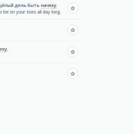
це́лый
день
быть
начеку
.
o be on your toes all day long.
еку
.