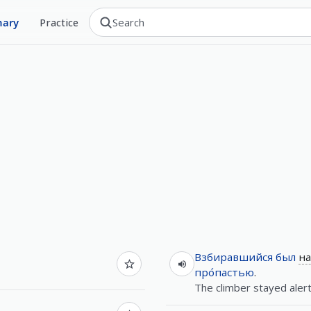
nary
Practice
Взбиравшийся
был
на
про́пастью
.
The climber stayed alert