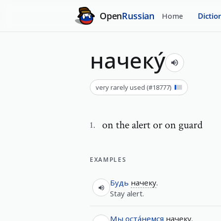
Open
Russian
Home
Dictio
начеку́
very rarely used
(#
18777
)
on the alert or on guard
1
.
EXAMPLES
Будь
начеку
.
Stay alert.
Мы
оста́немся
начеку
.