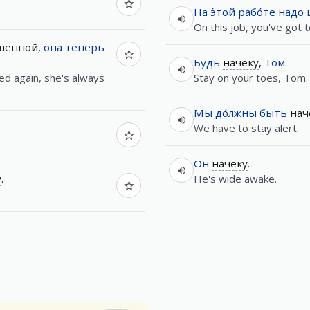
На
э́той
рабо́те
надо
On this job, you've got t
шенной,
она
теперь
Будь
начеку
,
Том
.
ed again, she's always
Stay on your toes, Tom.
Мы
до́лжны
быть
нач
We have to stay alert.
Он
начеку
.
у
.
He's wide awake.