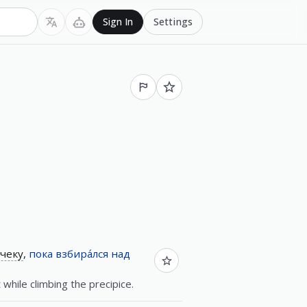
Settings
Sign In
чеку
,
пока
взбира́лся
над
 while climbing the precipice.