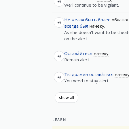
We'll continue to be vigilant.
Не
желая
быть
более
облапо
всегда
был
начеку
.
As she doesn't want to be cheat
on the alert.
Остава́йтесь
начеку
.
Remain alert.
Ты
должен
остава́ться
начек
You need to stay alert.
show all
LEARN