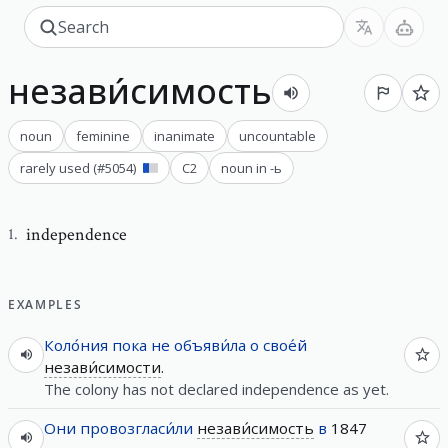
незави́симость
noun
feminine
inanimate
uncountable
rarely used
(#
5054
)
C2
noun in -ь
independence
1
.
EXAMPLES
Коло́ния
пока
не
объяви́ла
о
свое́й
незави́симости
.
The colony has not declared independence as yet.
Они
провозгласи́ли
незави́симость
в
1847