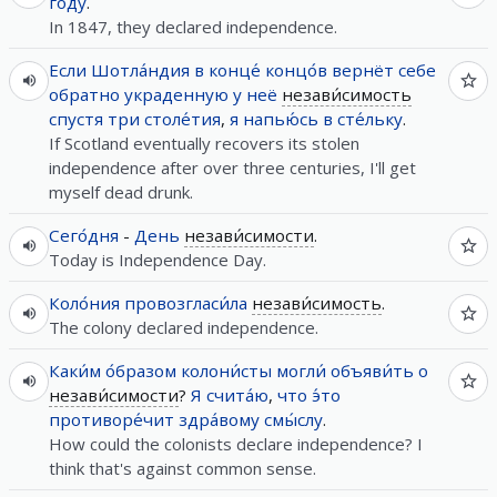
году
.
In 1847, they declared independence.
Если
Шотла́ндия
в конце́ концо́в
вернёт
себе
обратно
украденную
у
неё
незави́симость
спустя
три
столе́тия
,
я
напью́сь
в
сте́льку
.
If Scotland eventually recovers its stolen
independence after over three centuries, I'll get
myself dead drunk.
Сего́дня
-
День
незави́симости
.
Today is Independence Day.
Коло́ния
провозгласи́ла
незави́симость
.
The colony declared independence.
Каки́м
о́бразом
колони́сты
могли́
объяви́ть
о
незави́симости
?
Я
счита́ю
,
что
э́то
противоре́чит
здра́вому
смы́слу
.
How could the colonists declare independence? I
think that's against common sense.