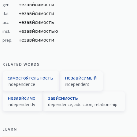
незави́симости
gen.
незави́симости
dat.
незави́симость
acc.
незави́симостью
inst.
незави́симости
prep.
RELATED WORDS
самостоя́тельность
незави́симый
independence
independent
незави́симо
зави́симость
independently
dependence; addiction; relationship
LEARN