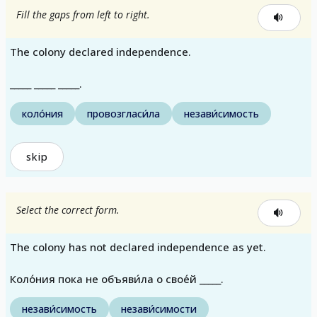
Fill the gaps from left to right.
The colony declared independence.
_____ _____ _____.
коло́ния
провозгласи́ла
незави́симость
skip
Select the correct form.
The colony has not declared independence as yet.
Коло́ния пока не объяви́ла о свое́й _____.
незави́симость
незави́симости