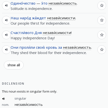
Одино́чество
—
э́то
незави́симость
.
Solitude is independence.
Наш
наро́д
жа́ждет
незави́симости
.
Our people thirst for independence.
Счастли́вого
Дня
незави́симости
!
Happy Independence Day!
Они
проли́ли
свою́
кровь
за
незави́симость
.
They shed their blood for their independence.
show all
DECLENSION
This noun exists in singular form only.
singular
незави́симость
nom.