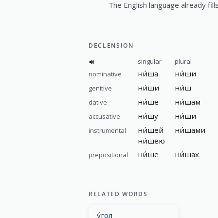
The English language already fills
DECLENSION
singular
plural
ни́ша
ни́ши
nominative
ни́ши
ни́ш
genitive
ни́ше
ни́шам
dative
ни́шу
ни́ши
accusative
ни́шей
ни́шами
instrumental
ни́шею
ни́ше
ни́шах
prepositional
RELATED WORDS
у́гол