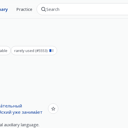
nary
Practice
able
rarely used
(#
5553
)
а́тельный
йский
уже
занима́ет
l auxiliary language.