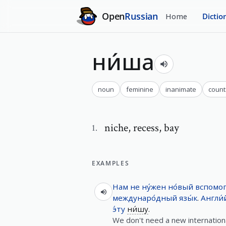
Open
Russian
Home
Dictio
ни́ша
noun
feminine
inanimate
count
niche
,
recess, bay
1
.
EXAMPLES
Нам
не
ну́жен
но́вый
вспомог
междунаро́дный
язы́к
.
Англи́
э́ту
ни́шу
.
We don't need a new internationa