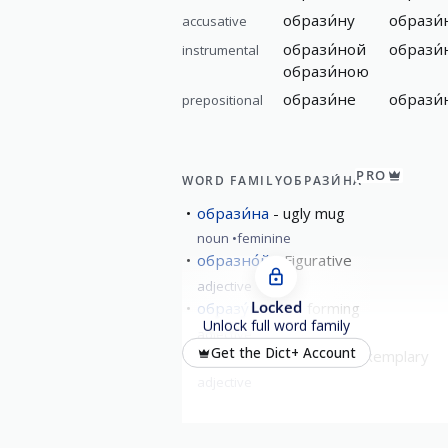
образи́ну
образи
accusative
образи́ной
образи
instrumental
образи́ною
образи́не
образи́
prepositional
PRO
WORD FAMILY
ОБРАЗИ́НА
образи́на
ugly mug
noun
feminine
образно́й
Figurative
adjective
Locked
образу́ющая
forming
Unlock full word family
adjective
Get the Dict+ Account
образцо́вый
model; exemplary
adjective