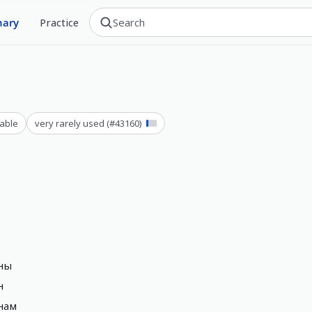
nary
Practice
able
very rarely used
(#
43160
)
́ны
н
нам