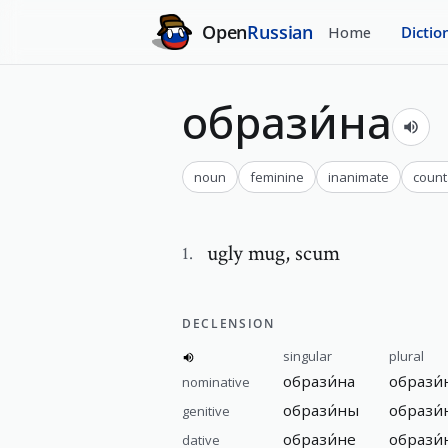
Open
Russian
Home
Dictio
образи́на
noun
feminine
inanimate
count
ugly mug
,
scum
1
.
DECLENSION
singular
plural
образи́на
образи
nominative
образи́ны
образи́
genitive
образи́не
образи́
dative