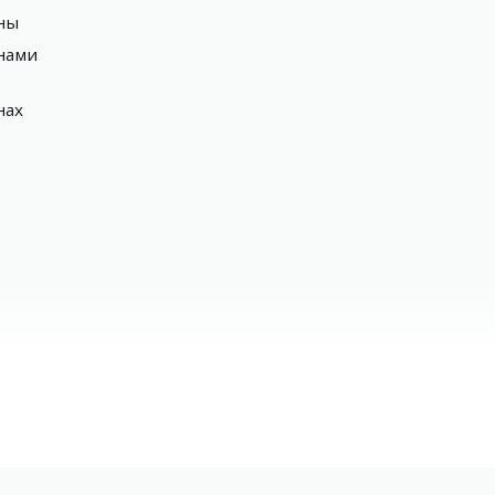
́ны
́нами
нах