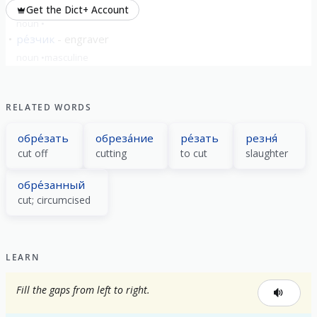
ре́зка
cutting
Get the Dict+ Account
noun
ре́зчик
engraver
noun
masculine
show all
RELATED WORDS
обре́зать
обреза́ние
ре́зать
резня́
cut off
cutting
to cut
slaughter
обре́занный
cut; circumcised
LEARN
Fill the gaps from left to right.