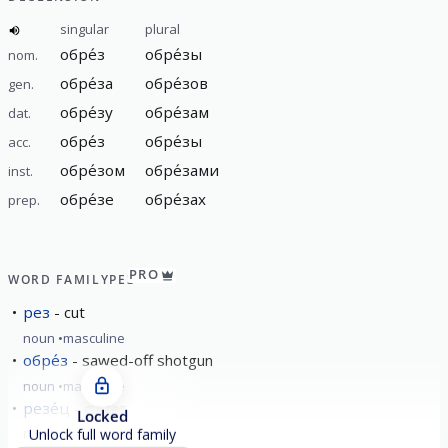
singular
plural
обре́з
обре́зы
nom.
обре́за
обре́зов
gen.
обре́зу
обре́зам
dat.
обре́з
обре́зы
acc.
обре́зом
обре́зами
inst.
обре́зе
обре́зах
prep.
PRO
WORD FAMILY
РЕЗ
рез
cut
noun
masculine
обре́з
sawed-off shotgun
noun
masculine
резе́ц
cutter
Locked
noun
masculine
Unlock full word family