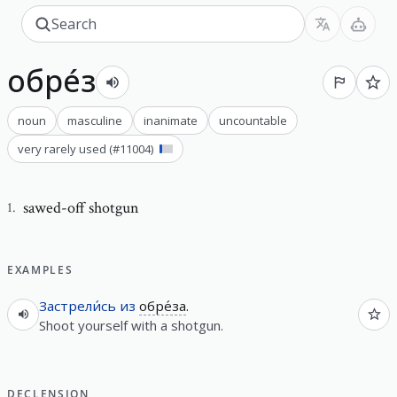
обре́з
noun
masculine
inanimate
uncountable
very rarely used
(#
11004
)
sawed-off shotgun
1
.
EXAMPLES
Застрели́сь
из
обре́за
.
Shoot yourself with a shotgun.
DECLENSION