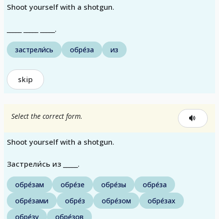
Shoot yourself with a shotgun.
_____ _____ _____.
застрели́сь
обре́за
из
skip
Select the correct form.
Shoot yourself with a shotgun.
Застрели́сь из _____.
обре́зам
обре́зе
обре́зы
обре́за
обре́зами
обре́з
обре́зом
обре́зах
обре́зу
обре́зов