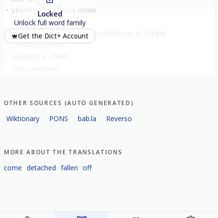
ували́ть
to knock down
Locked
verb
perfective
Unlock full word family
вали́ться
to fall down; to mess up; to topple
Get the Dict+ Account
verb
imperfective
взвали́ть
load
verb
perfective
show all
OTHER SOURCES (AUTO GENERATED)
Wiktionary
PONS
bab.la
Reverso
MORE ABOUT THE TRANSLATIONS
come
detached
fallen
off