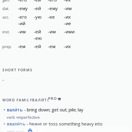
-
ему
-
ей
-
ему
-
им
dat.
-
его
-
ую
-
ее
-
их
acc.
-
ий
-
ие
-
им
-
ей
-
им
-
ими
inst.
-
ею
-
ем
-
ей
-
ем
-
их
prep.
SHORT FORMS
-
PRO
WORD FAMILY
ВАЛИ́ТЬ
вали́ть
bring down; get out; pile; lay
verb
imperfective
ввали́ть
heave or toss something heavy into
verb
perfective