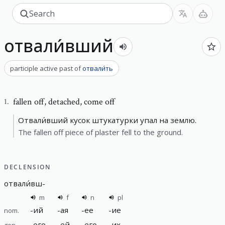
отвали́вший
participle active past
of
отвали́ть
fallen off
,
detached, come off
1
.
Отвали́вший кусок штукатурки упал на землю.
The fallen off piece of plaster fell to the ground.
DECLENSION
отвали́вш
-
m
f
n
pl
-
ий
-
ая
-
ее
-
ие
nom.
-
его
-
ей
-
его
-
их
gen.