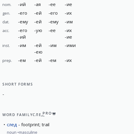
-
ий
-
ая
-
ее
-
ие
nom.
-
его
-
ей
-
его
-
их
gen.
-
ему
-
ей
-
ему
-
им
dat.
-
его
-
ую
-
ее
-
их
acc.
-
ий
-
ие
-
им
-
ей
-
им
-
ими
inst.
-
ею
-
ем
-
ей
-
ем
-
их
prep.
SHORT FORMS
-
PRO
WORD FAMILY
СЛЕД
след
footprint; trail
noun
masculine