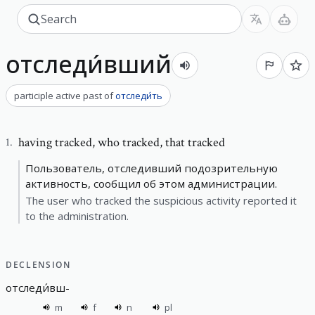
отследи́вший
participle active past
of
отследи́ть
having tracked
,
who tracked, that tracked
1
.
Пользователь, отследивший подозрительную
активность, сообщил об этом администрации.
The user who tracked the suspicious activity reported it
to the administration.
DECLENSION
отследи́вш
-
m
f
n
pl