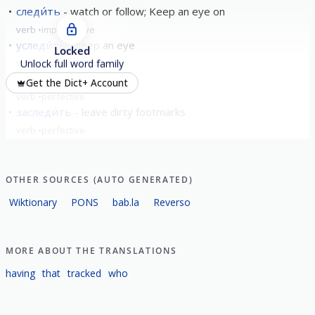
следи́ть
watch or follow; Keep an eye on
verb
imperfective
уследи́ть
keep an eye
Locked
verb
perfective
Unlock full word family
вы́следить
trace
Get the Dict+ Account
verb
perfective
заследи́ть
leave dirty footmarks
verb
perfective
show all
OTHER SOURCES (AUTO GENERATED)
Wiktionary
PONS
bab.la
Reverso
MORE ABOUT THE TRANSLATIONS
having
that
tracked
who