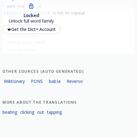
verb
imperfective
сту́кнуть
to knock; to hit; to squeal
Locked
verb
perfective
Unlock full word family
вы́стукать
to knock out
Get the Dict+ Account
verb
perfective
засту́кать
catch
verb
perfective
show all
OTHER SOURCES (AUTO GENERATED)
Wiktionary
PONS
bab.la
Reverso
MORE ABOUT THE TRANSLATIONS
beating
clicking
out
tapping