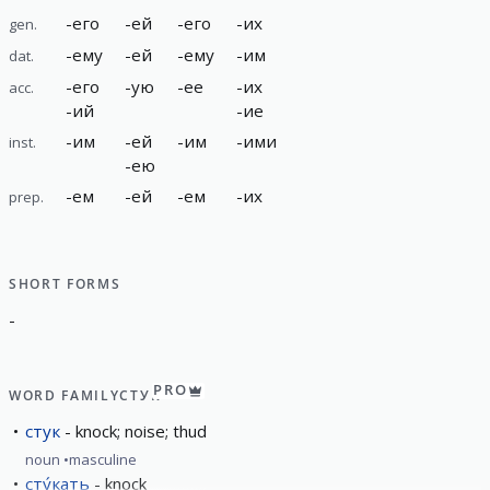
-
его
-
ей
-
его
-
их
gen.
-
ему
-
ей
-
ему
-
им
dat.
-
его
-
ую
-
ее
-
их
acc.
-
ий
-
ие
-
им
-
ей
-
им
-
ими
inst.
-
ею
-
ем
-
ей
-
ем
-
их
prep.
SHORT FORMS
-
PRO
WORD FAMILY
СТУК
стук
knock; noise; thud
noun
masculine
сту́кать
knock