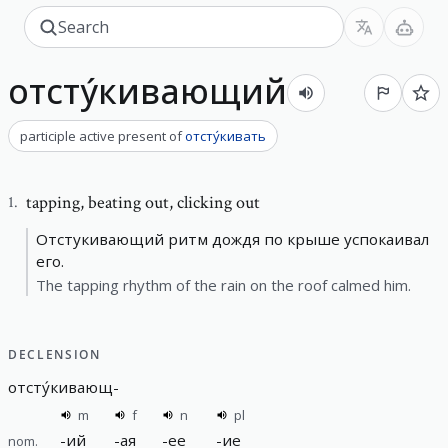
отсту́кивающий
participle active present
of
отсту́кивать
tapping
,
beating out, clicking out
1
.
Отстукивающий ритм дождя по крыше успокаивал
его.
The tapping rhythm of the rain on the roof calmed him.
DECLENSION
отсту́кивающ
-
m
f
n
pl
-
ий
-
ая
-
ее
-
ие
nom.