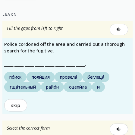
LEARN
Fill the gaps from left to right.
Police cordoned off the area and carried out a thorough
search for the fugitive.
_____ _____ _____ _____ _____ _____ _____ _____.
по́иск
поли́ция
провела́
беглеца́
тща́тельный
райо́н
оцепи́ла
и
skip
Select the correct form.