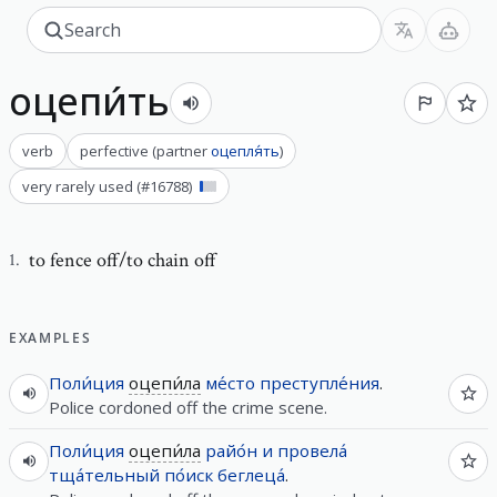
оцепи́ть
verb
perfective
(
partner
оцепля́ть
)
very rarely used
(#
16788
)
to fence off/to chain off
1
.
EXAMPLES
Поли́ция
оцепи́ла
ме́сто
преступле́ния
.
Police cordoned off the crime scene.
Поли́ция
оцепи́ла
райо́н
и
провела́
тща́тельный
по́иск
беглеца́
.