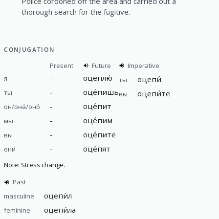
Police cordoned off the area and carried out a
thorough search for the fugitive.
CONJUGATION
Present
Future
Imperative
-
оцеплю́
я
оцепи́
ты
-
оце́пишь
ты
оцепи́те
вы
-
оце́пит
он/она́/оно́
-
оце́пим
мы
-
оце́пите
вы
-
оце́пят
они́
Note: Stress change.
Past
оцепи́л
masculine
оцепи́ла
feminine