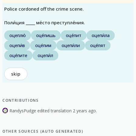
Police cordoned off the crime scene.
Поли́ция _____ ме́сто преступле́ния.
оцеплю́
оце́пишь
оце́пит
оцепи́ла
оцепи́в
оце́пим
оцепи́ли
оце́пят
оце́пите
оцепи́л
skip
CONTRIBUTIONS
RandysPudge edited translation 2 years ago.
OTHER SOURCES (AUTO GENERATED)