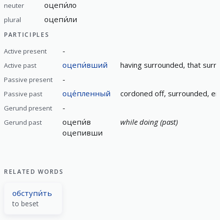
оцепи́ло
neuter
оцепи́ли
plural
PARTICIPLES
-
Active present
оцепи́вший
having surrounded, that surr
Active past
-
Passive present
оце́пленный
cordoned off, surrounded, en
Passive past
-
Gerund present
оцепи́в
while doing (past)
Gerund past
оцепивши
RELATED WORDS
обступи́ть
to beset