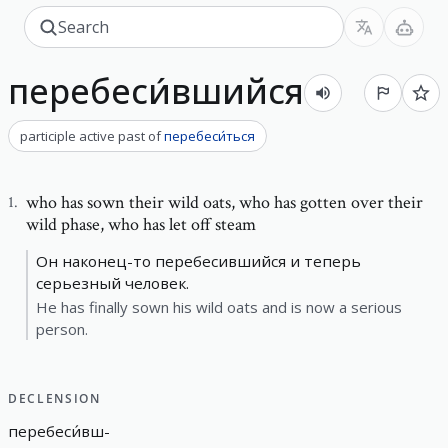
перебеси́вшийся
participle active past
of
перебеси́ться
who has sown their wild oats
,
who has gotten over their
1
.
wild phase, who has let off steam
Он наконец-то перебесившийся и теперь
серьезный человек.
He has finally sown his wild oats and is now a serious
person.
DECLENSION
перебеси́вш
-