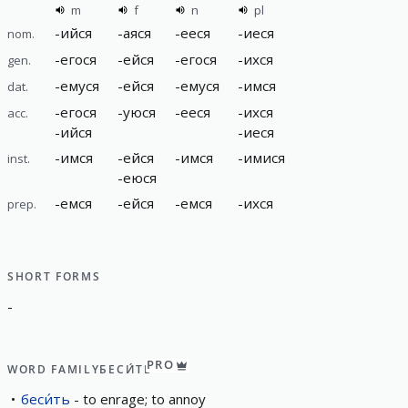
m
f
n
pl
-
ийся
-
аяся
-
ееся
-
иеся
nom.
-
егося
-
ейся
-
егося
-
ихся
gen.
-
емуся
-
ейся
-
емуся
-
имся
dat.
-
егося
-
уюся
-
ееся
-
ихся
acc.
-
ийся
-
иеся
-
имся
-
ейся
-
имся
-
имися
inst.
-
еюся
-
емся
-
ейся
-
емся
-
ихся
prep.
SHORT FORMS
-
PRO
WORD FAMILY
БЕСИ́ТЬ
беси́ть
to enrage; to annoy