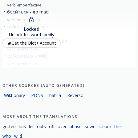
verb
imperfective
беси́ться
go mad
verb
imperfective
взбеси́ть
enrage
Locked
verb
perfective
Unlock full word family
побеси́ть
to infuriate a bit
Get the Dict+ Account
verb
perfective
взбеси́ться
Wild
verb
perfective
show all
OTHER SOURCES (AUTO GENERATED)
Wiktionary
PONS
bab.la
Reverso
MORE ABOUT THE TRANSLATIONS
gotten
has
let
oats
off
over
phase
sown
steam
their
who
wild