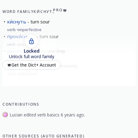
PRO
WORD FAMILY
КИ́СНУТЬ
ки́снуть
turn sour
verb
imperfective
проки́снуть
turn sour
verb
perfective
Locked
раски́снуть
become limp
Unlock full word family
verb
perfective
Get the Dict+ Account
переки́снуть
sour excessively
verb
perfective
CONTRIBUTIONS
Lucian edited verb basics 6 years ago.
OTHER SOURCES (AUTO GENERATED)