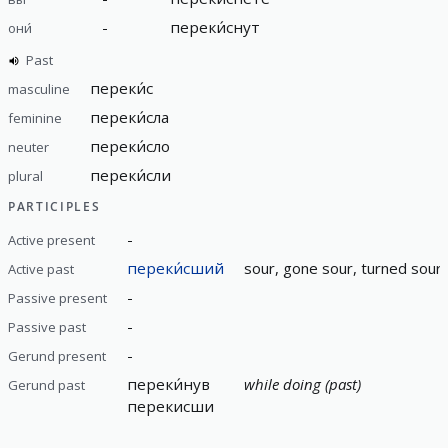
-
переки́снут
они́
Past
переки́с
masculine
переки́сла
feminine
переки́сло
neuter
переки́сли
plural
PARTICIPLES
-
Active present
переки́сший
sour, gone sour, turned sour,
Active past
-
Passive present
-
Passive past
-
Gerund present
переки́нув
while doing (past)
Gerund past
перекисши