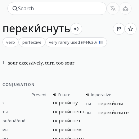
переки́снуть
verb
perfective
very rarely used
(#
44630
)
sour excessively
,
turn too sour
1
.
CONJUGATION
Present
Future
Imperative
-
переки́сну
я
переки́сни
ты
-
переки́снешь
ты
переки́сните
вы
-
переки́снет
он/она́/оно́
-
переки́снем
мы
-
переки́снете
вы