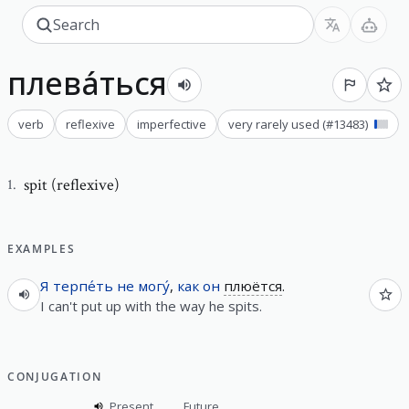
плева́ться
verb
reflexive
imperfective
very rarely used
(#
13483
)
spit (reflexive)
1
.
EXAMPLES
Я
терпе́ть
не
могу́
,
как
он
плюётся
.
I can't put up with the way he spits.
CONJUGATION
Present
Future