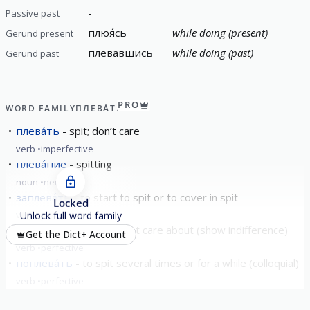
-
Passive past
плюя́сь
while doing (present)
Gerund present
плевавшись
while doing (past)
Gerund past
PRO
WORD FAMILY
ПЛЕВА́ТЬ
плева́ть
spit; don’t care
verb
imperfective
плева́ние
spitting
noun
neuter
заплева́ть
to start to spit or to cover in spit
Locked
verb
perfective
Unlock full word family
наплева́ть
"spit" to not care about (show indifference)
Get the Dict+ Account
verb
perfective
поплева́ть
to spit several times or for a while (colloquial)
verb
perfective