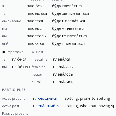
плюю́сь
бу́ду плева́ться
я
плюёшься
бу́дешь плева́ться
ты
плюётся
бу́дет плева́ться
он/она́/оно́
плюёмся
бу́дем плева́ться
мы
плюётесь
бу́дете плева́ться
вы
плюю́тся
бу́дут плева́ться
они́
Imperative
Past
плю́йся
плева́лся
ты
masculine
плю́йтесь
плева́лась
вы
feminine
плева́лось
neuter
плева́лись
plural
PARTICIPLES
плюю́щийся
spitting, prone to spitting
Active present
плева́вшийся
spitting, who spat, having sp
Active past
-
Passive present