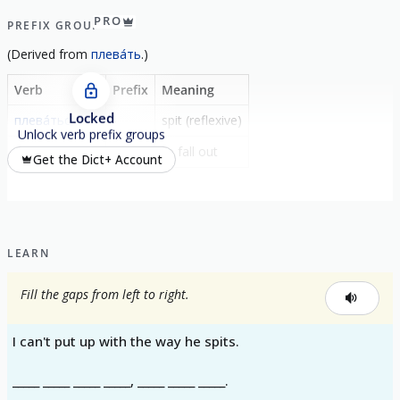
show all
PRO
PREFIX GROUP
(
Derived from
плева́ть
.)
Verb
Prefix
Meaning
Locked
плева́ться
-
spit (reflexive)
Unlock verb prefix groups
расплева́ться
рас-
to fall out
Get the Dict+ Account
LEARN
Fill the gaps from left to right.
I can't put up with the way he spits.
_____ _____ _____ _____, _____ _____ _____.