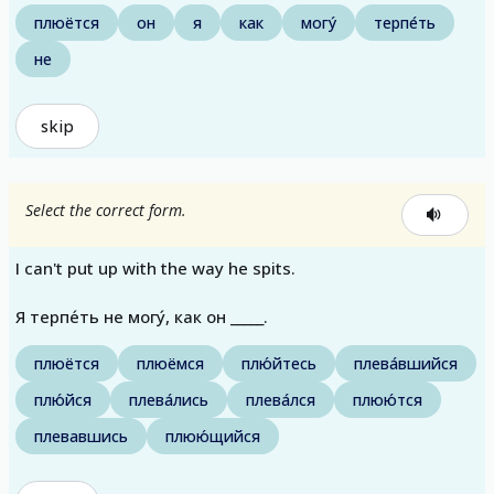
плюётся
он
я
как
могу́
терпе́ть
не
skip
Select the correct form.
I can't put up with the way he spits.
Я терпе́ть не могу́, как он _____.
плюётся
плюёмся
плю́йтесь
плева́вшийся
плю́йся
плева́лись
плева́лся
плюю́тся
плевавшись
плюю́щийся