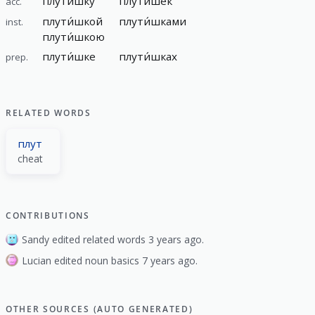
плути́шку
плути́шек
acc.
плути́шкой
плути́шками
inst.
плути́шкою
плути́шке
плути́шках
prep.
RELATED WORDS
плут
cheat
CONTRIBUTIONS
Sandy edited related words 3 years ago.
Lucian edited noun basics 7 years ago.
OTHER SOURCES (AUTO GENERATED)