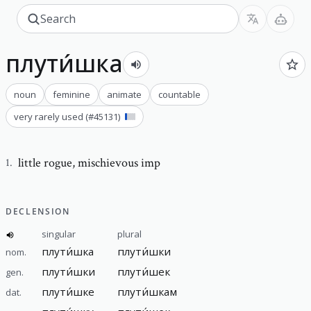
плути́шка
noun
feminine
animate
countable
very rarely used
(#
45131
)
little rogue
,
mischievous imp
1
.
DECLENSION
singular
plural
плути́шка
плути́шки
nom.
плути́шки
плути́шек
gen.
плути́шке
плути́шкам
dat.