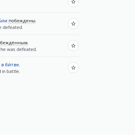
ы́ли
побеждены
.
 defeated.
обеждённым
.
he was defeated.
в
би́тве
.
in battle.