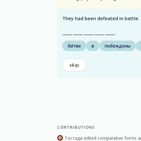
They had been defeated in battle.
_____ _____ _____ _____ _____.
би́тве
в
побеждены
skip
CONTRIBUTIONS
Тостада edited comparative forms an