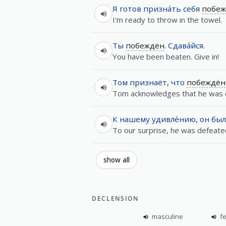
Я
готов
призна́ть
себя
побе
I'm ready to throw in the towel.
Ты
побеждён
.
Сдава́йся
.
You have been beaten. Give in!
Том
признаёт
,
что
побеждён
Tom acknowledges that he was 
К
нашему
удивле́нию
,
он
был
To our surprise, he was defeated
show all
DECLENSION
masculine
f