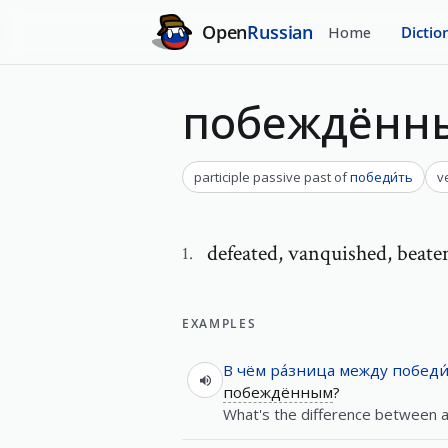
Open
Russian
Home
Dictio
побеждённ
participle passive past
of
победи́ть
v
defeated
,
vanquished, beate
1
.
EXAMPLES
В
чём
ра́зница
между
победи
побеждённым
?
What's the difference between a