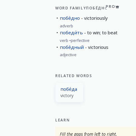
PRO
WORD FAMILY
ПОБЕ́ДНО
побе́дно
victoriously
adverb
победи́ть
to win; to beat
verb
perfective
побе́дный
victorious
adjective
RELATED WORDS
побе́да
victory
LEARN
Fill the gaps from left to right.