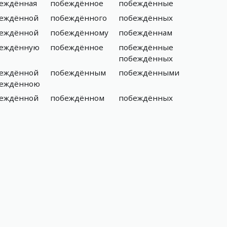
еждённая
побеждённое
побеждённые
еждённой
побеждённого
побеждённых
еждённой
побеждённому
побеждённам
еждённую
побеждённое
побеждённые
побеждённых
еждённой
побеждённым
побеждёнными
еждённою
еждённой
побеждённом
побеждённых