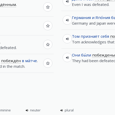
ждённым
.
Even I was defeated.
Германия
и
Япо́ния
б
Germany and Japan were
Том
признаёт
себя
п
.
Tom acknowledges that 
defeated.
Они
бы́ли
побеждены
побеждён
в
ма́тче
.
They had been defeated 
 in the match.
eminine
neuter
plural