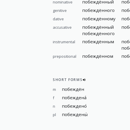
побеждённый
поб
nominative
побеждённого
поб
genitive
побеждённому
поб
dative
побеждённый
поб
accusative
побеждённого
побеждённым
поб
instrumental
поб
побеждённом
поб
prepositional
SHORT FORMS
побеждён
m
побеждена́
f
побеждено́
n
побеждены́
pl