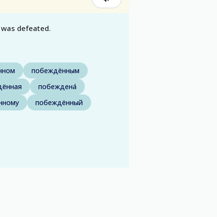
 was defeated.
нном
побеждённым
дённая
побеждена́
нному
побеждённый