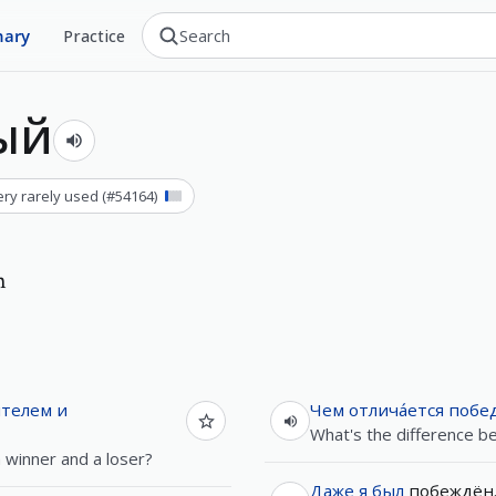
nary
Practice
ый
ery rarely used
(#
54164
)
n
́телем
и
Чем
отлича́ется
побед
What's the difference b
 winner and a loser?
Даже
я
был
побеждён