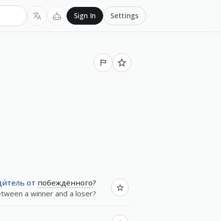
Settings
Sign In
и́тель
от
побеждённого
?
etween a winner and a loser?
.