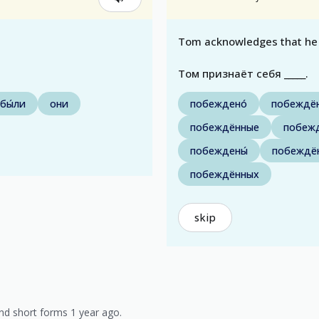
Tom acknowledges that he
Том признаёт себя _____.
бы́ли
они
побеждено́
побеждё
побеждённые
побеж
побеждены́
побеждё
побеждённых
skip
d short forms 1 year ago.