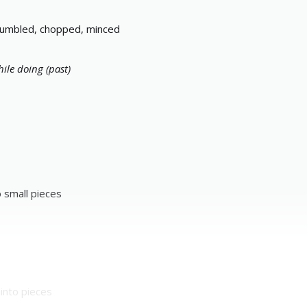
rumbled, chopped, minced
ile doing (past)
o small pieces
 into pieces