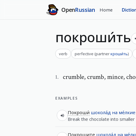
Open
Russian
Home
Dictio
покроши́ть
verb
perfective
(
partner
кроши́ть
)
crumble
,
crumb, mince, ch
1
.
EXAMPLES
Покроши́
шокола́д
на
ме́лкие
Break the chocolate into smaller
Покрошите
шокола́д
на
ме́л