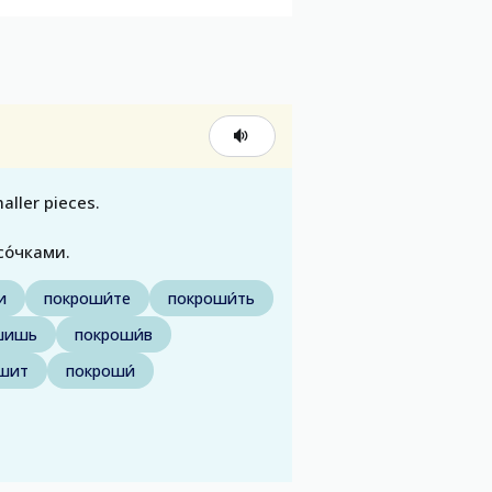
aller pieces.
со́чками.
и
покроши́те
покроши́ть
́шишь
покроши́в
́шит
покроши́