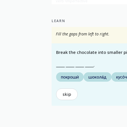
verb
imperfective
show all
LEARN
Fill the gaps from left to right.
Break the chocolate into smaller p
_____ _____ _____ _____.
покроши́
шокола́д
кусо́
skip