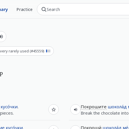
nary
Practice
very rarely used
(#
45559
)
op
кусо́чки
.
Покрошите
шокола́д
 pieces.
Break the chocolate into
кие
кусо́чки
.
Покроши́
шокола́д
ме