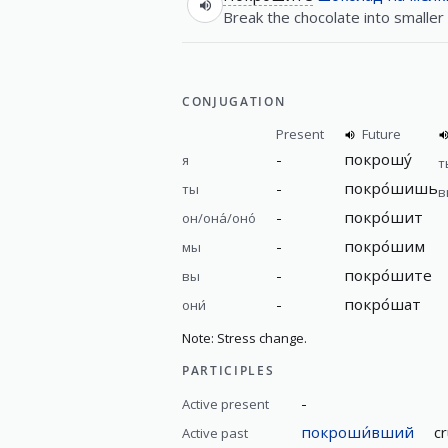
Break the chocolate into smaller
CONJUGATION
Present
Future
-
покрошу́
я
т
-
покро́шишь
ты
в
-
покро́шит
он/она́/оно́
-
покро́шим
мы
-
покро́шите
вы
-
покро́шат
они́
Note: Stress change.
PARTICIPLES
-
Active present
покроши́вший
c
Active past