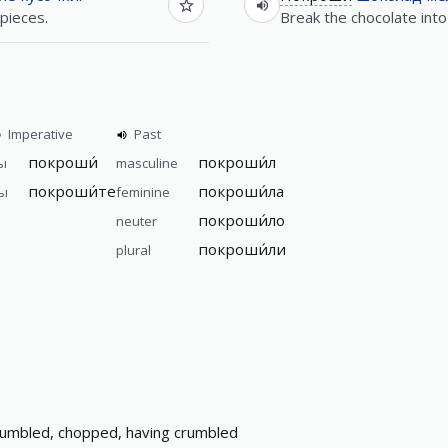
 pieces.
Break the chocolate into
Imperative
Past
покроши́
покроши́л
ы
masculine
покроши́те
покроши́ла
ы
feminine
покроши́ло
neuter
покроши́ли
plural
rumbled, chopped, having crumbled