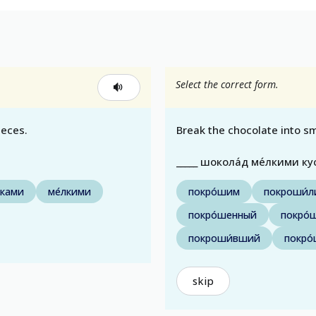
Select the correct form.
ieces.
Break the chocolate into sm
_____ шокола́д ме́лкими ку
чками
ме́лкими
покро́шим
покроши́л
покро́шенный
покро
покроши́вший
покро
skip