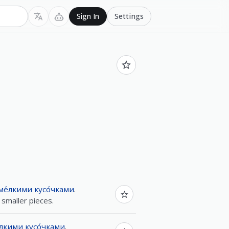
Settings
Sign In
ме́лкими
кусо́чками
.
 smaller pieces.
́лкими
кусо́чками
.