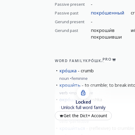
-
Passive present
покро́шенный
c
Passive past
-
Gerund present
покроши́в
wh
Gerund past
покрошивши
PRO
WORD FAMILY
КРО́ШКА
кро́шка
crumb
noun
feminine
кроши́ть
to crumble; to break int
verb
imperfective
окро́шка
okroshka
Locked
noun
feminine
Unlock full word family
искроши́ть
crumble
Get the Dict+ Account
verb
perfective
кроши́ться
(reflexive) to crumble