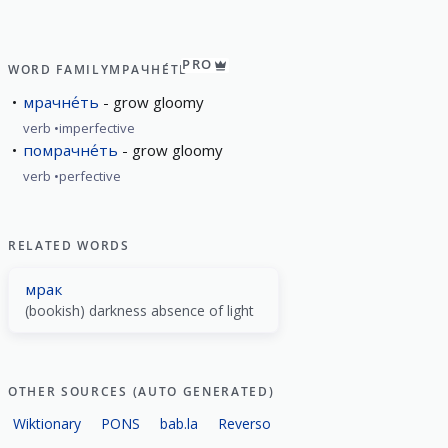
PRO
WORD FAMILY
МРАЧНЕ́ТЬ
мрачне́ть
grow gloomy
verb
imperfective
помрачне́ть
grow gloomy
verb
perfective
RELATED WORDS
мрак
(bookish) darkness absence of light
OTHER SOURCES (AUTO GENERATED)
Wiktionary
PONS
bab.la
Reverso