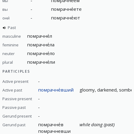
-
помрачне́ем
мы
-
помрачне́ете
вы
-
помрачне́ют
они́
Past
помрачне́л
masculine
помрачне́ла
feminine
помрачне́ло
neuter
помрачне́ли
plural
PARTICIPLES
-
Active present
помрачне́вший
gloomy, darkened, somber
Active past
-
Passive present
-
Passive past
-
Gerund present
помрачне́в
while doing (past)
Gerund past
помрачневши