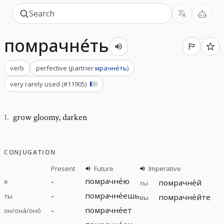
помрачне́ть
verb
perfective
(
partner
мрачне́ть
)
very rarely used
(#
11905
)
grow gloomy
,
darken
1
.
CONJUGATION
Present
Future
Imperative
-
помрачне́ю
я
помрачне́й
ты
-
помрачне́ешь
ты
помрачне́йте
вы
-
помрачне́ет
он/она́/оно́