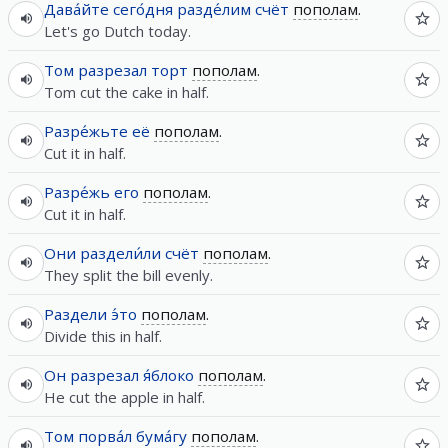
Дава́йте
сего́дня
разде́лим
счёт
пополам
.
Let's go Dutch today.
Том
разрезал
торт
пополам
.
Tom cut the cake in half.
Разре́жьте
её
пополам
.
Cut it in half.
Разре́жь
его
пополам
.
Cut it in half.
Они
раздели́ли
счёт
пополам
.
They split the bill evenly.
Раздели
э́то
пополам
.
Divide this in half.
Он
разрезал
я́блоко
пополам
.
He cut the apple in half.
Том
порва́л
бума́гу
пополам
.