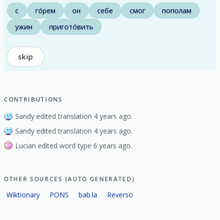
с
го́рем
он
себе
смог
пополам
ужин
пригото́вить
skip
CONTRIBUTIONS
Sandy edited translation 4 years ago.
Sandy edited translation 4 years ago.
Lucian edited word type 6 years ago.
OTHER SOURCES (AUTO GENERATED)
Wiktionary
PONS
bab.la
Reverso