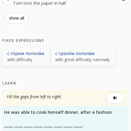
Tom tore the paper in half.
show all
FIXED EXPRESSIONS
с го́рем попола́м
с грехо́м попола́м
with difficulty
with great difficulty; narrowly
LEARN
Fill the gaps from left to right.
He was able to cook himself dinner, after a fashion.
_____ _____ _____ _____ _____ _____ _____ _____.