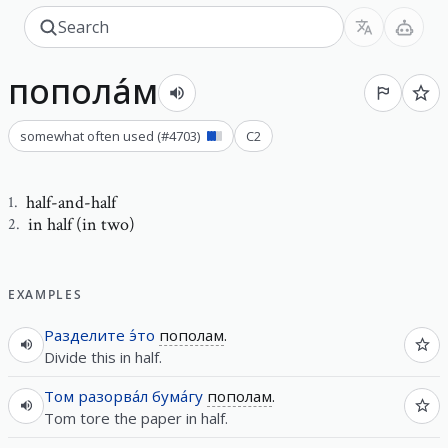
попола́м
somewhat often used
(#
4703
)
C2
half-and-half
1
.
in half (in two)
2
.
EXAMPLES
Разделите
э́то
пополам
.
Divide this in half.
Том
разорва́л
бума́гу
пополам
.
Tom tore the paper in half.