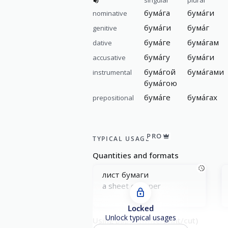
singular
plural
бума́га
бума́ги
nominative
бума́ги
бума́г
genitive
бума́ге
бума́гам
dative
бума́гу
бума́ги
accusative
бума́гой
бума́гами
instrumental
бума́гою
бума́ге
бума́гах
prepositional
PRO
TYPICAL USAGE
Quantities and formats
лист бумaги
a sheet of paper
Locked
Unlock typical usages
Using paper (write/print/cut)