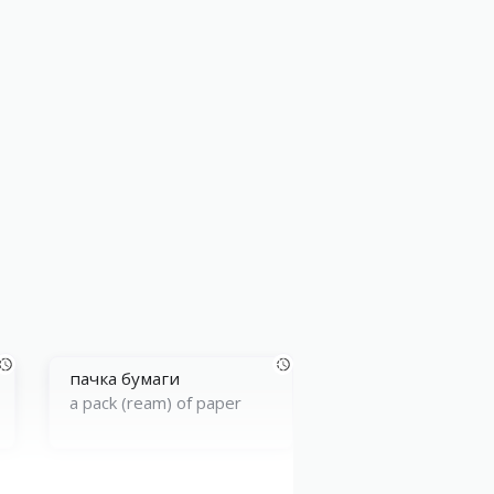
пaчка бумaги
a pack (ream) of paper