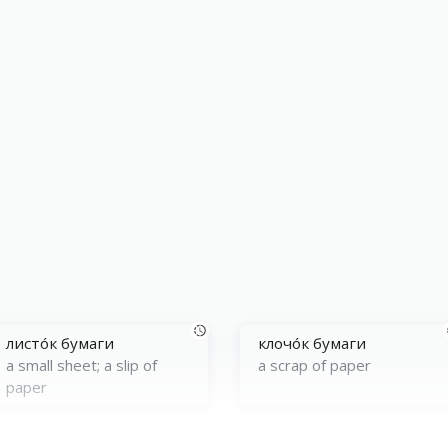
листóк бумaги
клочóк бумaги
a small sheet; a slip of
a scrap of paper
paper