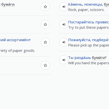
з
бума́ги
.
Ка́мень
,
ножницы
,
бу
Rock, paper, scissors.
Постарайтесь
привес
Try to put these papers 
кий
ассортиме́нт
Пожалуйста
,
подбери́
Please pick up the paper
iety of paper goods.
Ты
разда́шь
бума́ги
?
Will you hand the paper