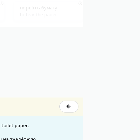
порвáть бумaгу
to tear the paper
принести́ бумaги
to bring the paperwork
 toilet paper.
 на туале́тную _____.