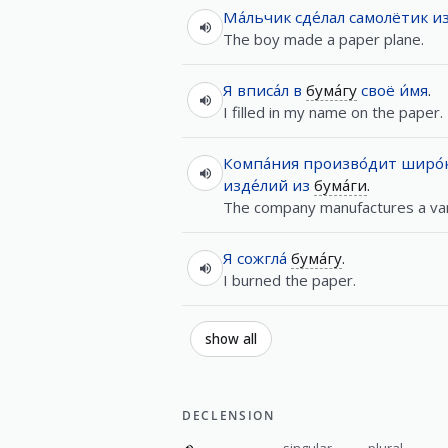
Ма́льчик
сде́лал
самолётик
и
The boy made a paper plane.
Я
вписа́л
в
бума́гу
своё
и́мя
.
I filled in my name on the paper.
Компа́ния
произво́дит
широ́
изде́лий
из
бума́ги
.
The company manufactures a var
Я
сожгла́
бума́гу
.
I burned the paper.
show all
DECLENSION