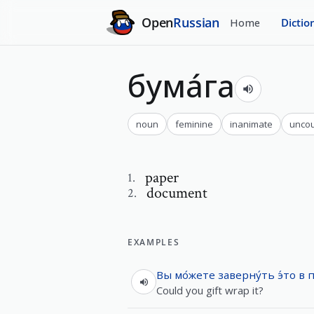
Open
Russian
Home
Dictio
бума́га
noun
feminine
inanimate
uncou
paper
1
.
document
2
.
EXAMPLES
Вы
мо́жете
заверну́ть
э́то
в
п
Could you gift wrap it?