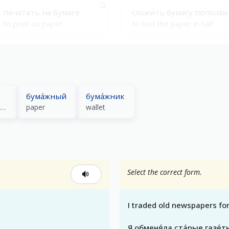
печaтать на бумaге
сложи́ть бумaгу пополáм
to print on paper
to fold the paper in half
подáть бумaги
подписáть бумaги
to submit the paperwork
to sign the papers
бума́жный
бума́жник
small piece of paper; banknote (bill, note)
paper
wallet
Select the correct form.
I traded old newspapers for
Я обменя́ла ста́рые газе́ты