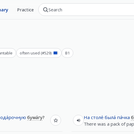
nary
Practice
ntable
often used
(#
529
)
B1
ода́рочную
бума́гу
?
На
столе́
была́
па́чка
б
There was a pack of pap