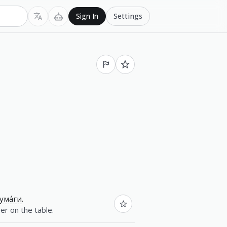
Settings
Sign In
ума́ги
.
er on the table.