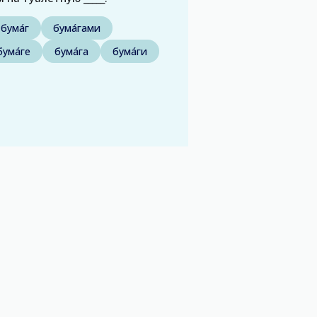
бума́г
бума́гами
бума́ге
бума́га
бума́ги