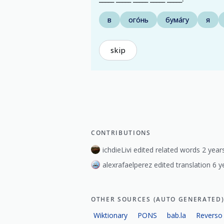
в
ого́нь
бума́гу
я
skip
CONTRIBUTIONS
ichdieLivi edited related words 2 year
alexrafaelperez edited translation 6 y
OTHER SOURCES (AUTO GENERATED
Wiktionary
PONS
bab.la
Reverso