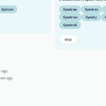
бро́сил
бума́гам
бума́гах
бума́гою
бума́гу
бума́гой
skip
s ago.
ears ago.
)