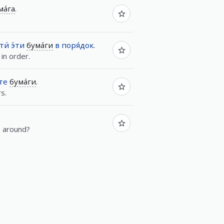
ма́га
.
ти́
э́ти
бума́ги
в
поря́док
.
in order.
те
бума́ги
.
s.
s around?