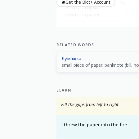
Get the Dict+ Account
писáть на бумaге
to write on paper
Paperwork (documents)
оформля́ть бумaги
RELATED WORDS
to do the paperwork
бума́жка
LEARN
Fill the gaps from left to right.
I threw the paper into the fire.
_____ _____ _____ _____ _____.