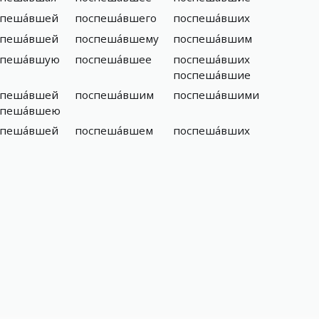
спеша́вшей
поспеша́вшего
поспеша́вших
спеша́вшей
поспеша́вшему
поспеша́вшим
спеша́вшую
поспеша́вшее
поспеша́вших
поспеша́вшие
спеша́вшей
поспеша́вшим
поспеша́вшими
спеша́вшею
спеша́вшей
поспеша́вшем
поспеша́вших