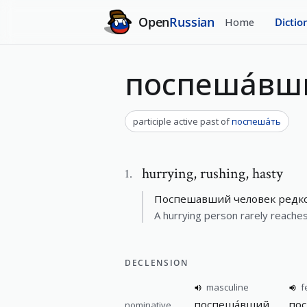
Open
Russian
Home
Dictio
поспеша́вш
participle active past
of
поспеша́ть
hurrying
,
rushing, hasty
1
.
Поспешавший человек редко 
A hurrying person rarely reaches
DECLENSION
masculine
f
поспеша́вший
пос
nominative