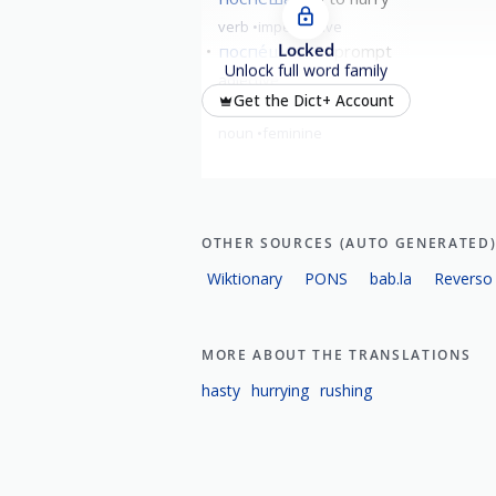
verb
imperfective
Locked
поспе́шный
prompt
Unlock full word family
adjective
Get the Dict+ Account
поспе́шность
hurry
noun
feminine
OTHER SOURCES (AUTO GENERATED
Wiktionary
PONS
bab.la
Reverso
MORE ABOUT THE TRANSLATIONS
hasty
hurrying
rushing