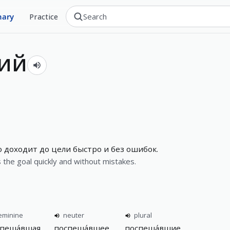
nary
Practice
ий
доходит до цели быстро и без ошибок.
 the goal quickly and without mistakes.
eminine
neuter
plural
пеша́вшая
поспеша́вшее
поспеша́вшие