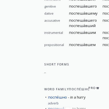
поспеша́вшего
по
genitive
поспеша́вшему
по
dative
поспеша́вшего
по
accusative
поспеша́вший
поспеша́вшим
по
instrumental
по
поспеша́вшем
по
prepositional
SHORT FORMS
-
PRO
WORD FAMILY
ПОСПЕ́ШНО
поспе́шно
in a hurry
adverb
поспеша́ть
to hurry