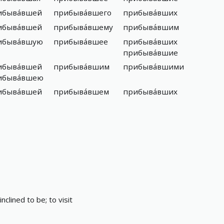
ибыва́вшей
прибыва́вшего
прибыва́вших
ибыва́вшей
прибыва́вшему
прибыва́вшим
ибыва́вшую
прибыва́вшее
прибыва́вших
прибыва́вшие
ибыва́вшей
прибыва́вшим
прибыва́вшими
ибыва́вшею
ибыва́вшей
прибыва́вшем
прибыва́вших
nclined to be; to visit