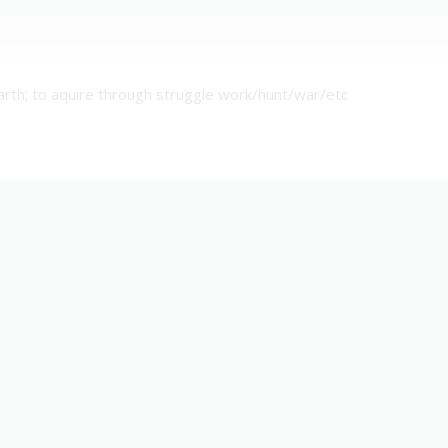
arth; to aquire through struggle work/hunt/war/etc
)