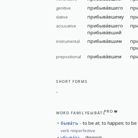
прибыва́вшего
пр
genitive
прибыва́вшему
пр
dative
прибыва́вшего
пр
accusative
прибыва́вший
прибыва́вшим
пр
instrumental
пр
прибыва́вшем
пр
prepositional
SHORT FORMS
-
PRO
WORD FAMILY
БЫВА́ТЬ
быва́ть
to be at; to happen; to be i
verb
imperfective
убыва́ть
diminish