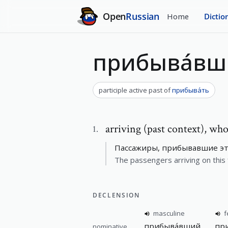
Open
Russian
Home
Dictio
прибыва́в
participle active past
of
прибыва́ть
arriving (past context)
,
who 
1
.
Пассажиры, прибывавшие эт
The passengers arriving on this 
DECLENSION
masculine
f
прибыва́вший
пр
nominative