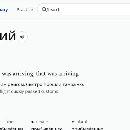
nary
Practice
ший
was arriving, that was arriving
им рейсом, быстро прошли таможню.
flight quickly passed customs.
eminine
neuter
plural
ибыва́вшая
прибыва́вшее
прибыва́вшие