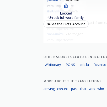
verb
imperfective
выбыва́ть
leave
Locked
verb
imperfective
Unlock full word family
добыва́ть
to mine/extract from e
Get the Dict+ Account
verb
imperfective
забыва́ть
to forget
verb
imperfective
show all
OTHER SOURCES (AUTO GENERATED
Wiktionary
PONS
bab.la
Reverso
MORE ABOUT THE TRANSLATIONS
arriving
context
past
that
was
who