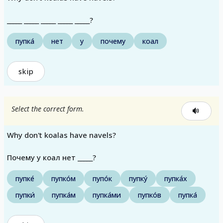
_____ _____ _____ _____ _____?
пупка́
нет
у
почему
коал
skip
Select the correct form.
Why don't koalas have navels?
Почему у коал нет _____?
пупке́
пупко́м
пупо́к
пупку́
пупка́х
пупки́
пупка́м
пупка́ми
пупко́в
пупка́