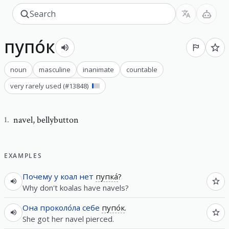
пупо́к
noun
masculine
inanimate
countable
very rarely used
(#
13848
)
navel
,
bellybutton
1
.
EXAMPLES
Почему
у
коал
нет
пупка́
?
Why don't koalas have navels?
Она
проколо́ла
себе
пупо́к
.
She got her navel pierced.