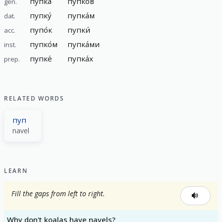
пупка́
пупко́в
gen.
пупку́
пупка́м
dat.
пупо́к
пупки́
acc.
пупко́м
пупка́ми
inst.
пупке́
пупка́х
prep.
RELATED WORDS
пуп
navel
LEARN
Fill the gaps from left to right.
Why don't koalas have navels?