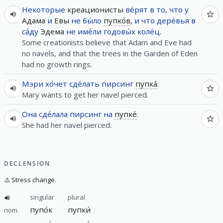
Некоторые
креационисты
ве́рят
в
то
,
что
у
Адама
и
Евы
не
бы́ло
пупко́в
,
и
что
дере́вья
в
са́ду
Эдема
не
име́ли
годовы́х
коле́ц
.
Some creationists believe that Adam and Eve had
no navels, and that the trees in the Garden of Eden
had no growth rings.
Мэри
хо́чет
сде́лать
пирсинг
пупка́
.
Mary wants to get her navel pierced.
Она
сде́лала
пирсинг
на
пупке́
.
She had her navel pierced.
DECLENSION
⚠️
Stress change.
singular
plural
пупо́к
пупки́
nom.