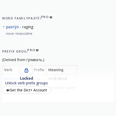
PRO
WORD FAMILY
РАЗГУ́Л
разгу́л
raging
noun
masculine
PRO
PREFIX GROUP
(
Derived from
гу́ливать
.)
Verb
Prefix
Meaning
Locked
разгу́ливать
раз-
stroll about
Unlock verb prefix groups
разгу́ливаться
-
go on the spree
Get the Dict+ Account