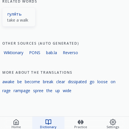
RELATED WORDS
гуля́ть
take a walk
OTHER SOURCES (AUTO GENERATED)
Wiktionary
PONS
bab.la
Reverso
MORE ABOUT THE TRANSLATIONS
awake
be
become
break
clear
dissipated
go
loose
on
rage
rampage
spree
the
up
wide
Home
Dictionary
Practice
Settings