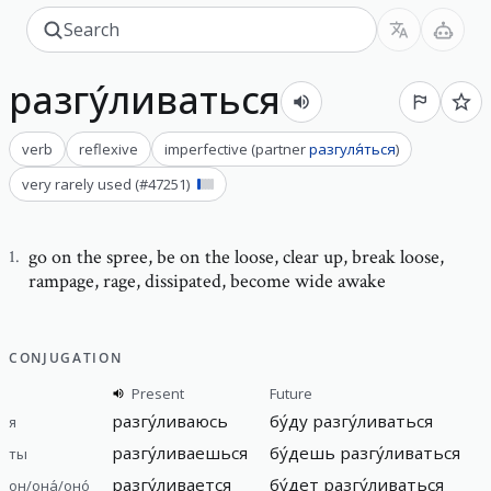
разгу́ливаться
verb
reflexive
imperfective
(
partner
разгуля́ться
)
very rarely used
(#
47251
)
go on the spree
,
be on the loose, clear up, break loose,
1
.
rampage, rage, dissipated, become wide awake
CONJUGATION
Present
Future
разгу́ливаюсь
бу́ду разгу́ливаться
я
разгу́ливаешься
бу́дешь разгу́ливаться
ты
разгу́ливается
бу́дет разгу́ливаться
он/она́/оно́