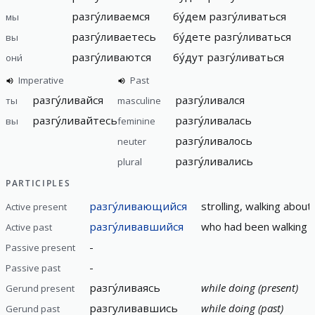
разгу́ливаемся
бу́дем разгу́ливаться
мы
разгу́ливаетесь
бу́дете разгу́ливаться
вы
разгу́ливаются
бу́дут разгу́ливаться
они́
Imperative
Past
разгу́ливайся
разгу́ливался
ты
masculine
разгу́ливайтесь
разгу́ливалась
вы
feminine
разгу́ливалось
neuter
разгу́ливались
plural
PARTICIPLES
разгу́ливающийся
strolling, walking about,
Active present
разгу́ливавшийся
who had been walking a
Active past
-
Passive present
-
Passive past
разгу́ливаясь
while doing (present)
Gerund present
разгуливавшись
while doing (past)
Gerund past