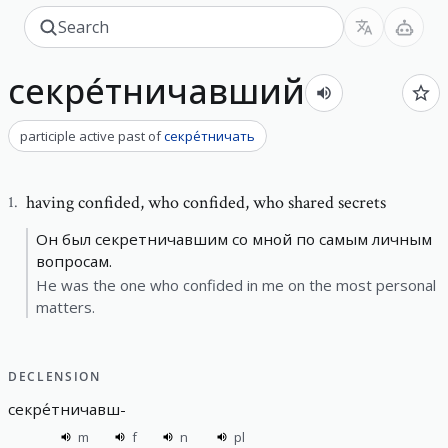
секре́тничавший
participle active past
of
секре́тничать
having confided
,
who confided, who shared secrets
1
.
Он был секретничавшим со мной по самым личным
вопросам.
He was the one who confided in me on the most personal
matters.
DECLENSION
секре́тничавш
-
m
f
n
pl