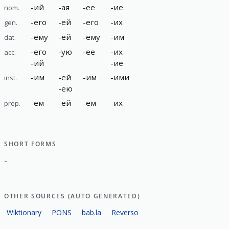
-
ий
-
ая
-
ее
-
ие
nom.
-
его
-
ей
-
его
-
их
gen.
-
ему
-
ей
-
ему
-
им
dat.
-
его
-
ую
-
ее
-
их
acc.
-
ий
-
ие
-
им
-
ей
-
им
-
ими
inst.
-
ею
-
ем
-
ей
-
ем
-
их
prep.
SHORT FORMS
-
OTHER SOURCES (AUTO GENERATED)
Wiktionary
PONS
bab.la
Reverso