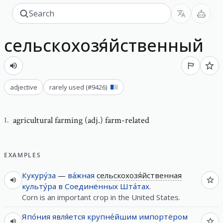
сельскохозя́йственный
adjective
rarely used
(#
9426
)
agricultural farming (adj.) farm-related
1
.
EXAMPLES
Кукуру́за
—
ва́жная
сельскохозя́йственная
культу́ра
в
Соединённых
Шта́тах
.
Corn is an important crop in the United States.
Япо́ния
явля́ется
крупне́йшим
импортёром