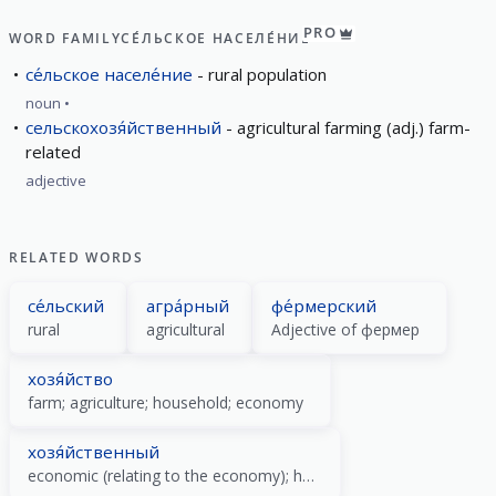
PRO
WORD FAMILY
СЕ́ЛЬСКОЕ НАСЕЛЕ́НИЕ
се́льское населе́ние
rural population
noun
сельскохозя́йственный
agricultural farming (adj.) farm-
related
adjective
RELATED WORDS
се́льский
агра́рный
фе́рмерский
rural
agricultural
Adjective of фермер
хозя́йство
farm; agriculture; household; economy
хозя́йственный
economic (relating to the economy); household; thrifty; practical (streetsmart)