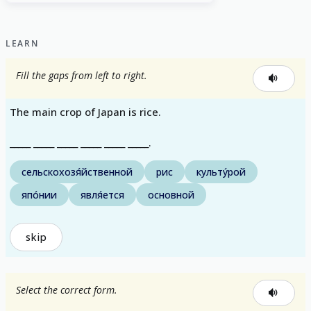
LEARN
Fill the gaps from left to right.
The main crop of Japan is rice.
_____ _____ _____ _____ _____ _____.
сельскохозя́йственной
рис
культу́рой
япо́нии
явля́ется
основной
skip
Select the correct form.