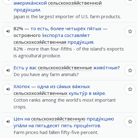
америка́нской
сельскохозя́йственной
проду́кции
.
Japan is the largest importer of U.S. farm products.
82% —
то есть
,
более
четырёх
пя́тых
—
островного
э́кспорта
составля́ет
сельскохозя́йственная
проду́кция
.
82% - more than four-fifths - of the island's exports
is agricultural produce.
Есть
у
вас
сельскохозя́йственные
живо́тные
?
Do you have any farm animals?
Хлопок
—
одна
из
са́мых
ва́жных
сельскохозя́йственных
культу́р
в
ми́ре
.
Cotton ranks among the world's most important
crops.
Цен
на
сельскохозя́йственную
проду́кцию
упа́ли
на
пятьдесят
пять
проце́нтов
.
Farm prices had fallen fifty-five percent.