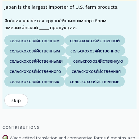
Japan is the largest importer of U.S. farm products.
Япо́ния явля́ется крупне́йшим импортёром
америка́нской _____ проду́кции.
сельскохозя́йственном
сельскохозя́йственной
сельскохозя́йственным
сельскохозя́йственное
сельскохозя́йственными
сельскохозя́йственную
сельскохозя́йственного
сельскохозя́йственная
сельскохозя́йственных
сельскохозя́йственные
skip
CONTRIBUTIONS
Wade edited translation and comparative forms 6 months ago.