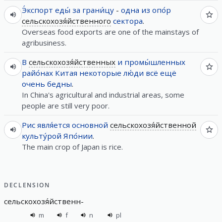
Э́кспорт
еды́
за грани́цу
-
одна
из
опо́р
сельскохозя́йственного
сектора
.
Overseas food exports are one of the mainstays of
agribusiness.
В
сельскохозя́йственных
и
промы́шленных
райо́нах
Китая
некоторые
лю́ди
всё
ещё
очень
бедны
.
In China's agricultural and industrial areas, some
people are still very poor.
Рис
явля́ется
основной
сельскохозя́йственной
культу́рой
Япо́нии
.
The main crop of Japan is rice.
DECLENSION
сельскохозя́йственн
-
m
f
n
pl