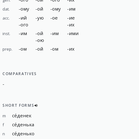
-
ому
-
ой
-
ому
-
им
dat.
-
ий
-
ую
-
ое
-
ие
acc.
-
ого
-
их
-
им
-
ой
-
им
-
ими
inst.
-
ою
-
ом
-
ой
-
ом
-
их
prep.
COMPARATIVES
-
SHORT FORMS
се́денек
m
се́денька
f
се́денько
n