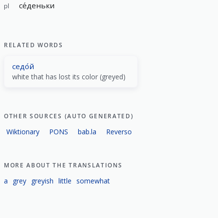
се́деньки
pl
RELATED WORDS
седо́й
white that has lost its color (greyed)
OTHER SOURCES (AUTO GENERATED)
Wiktionary
PONS
bab.la
Reverso
MORE ABOUT THE TRANSLATIONS
a
grey
greyish
little
somewhat