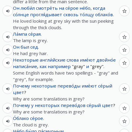
differ a little from the main sentence.
Он
люби́л
смотре́ть
на
се́рое
не́бо
,
когда
со́лнце
прогля́дывает
сквозь
то́лщу
облако́в
.
He loved looking at grey sky with the sun peeking
through the thick clouds.
Ла́мпа
се́рая
.
The lamp is grey.
Он
был
сед
.
He had grey hair.
Некоторые
англи́йские
слова
име́ют
двойно́е
написа́ние
,
как
например
"gray"
и
"grey".
Some English words have two spellings - "gray" and
"grey", for example.
Почему
некоторые
перево́ды
име́ют
се́рый
цвет
?
Why are some translations in grey?
Почему
у
некоторых
перево́дов
се́рый
цвет
?
Why are some translations in grey?
О́блако
се́рое
.
The cloud is grey.
Не́бо
бы́ло
па́смурным
.