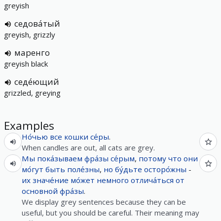
greyish
седова́тый
greyish, grizzly
маренго
greyish black
седе́ющий
grizzled, greying
Examples
Но́чью
все
кошки
се́ры
.
When candles are out, all cats are grey.
Мы
пока́зываем
фра́зы
се́рым
,
потому что
они
мо́гут
быть
поле́зны
,
но
бу́дьте
осторо́жны
-
их
значе́ние
мо́жет
немного
отлича́ться
от
основной
фра́зы
.
We display grey sentences because they can be
useful, but you should be careful. Their meaning may