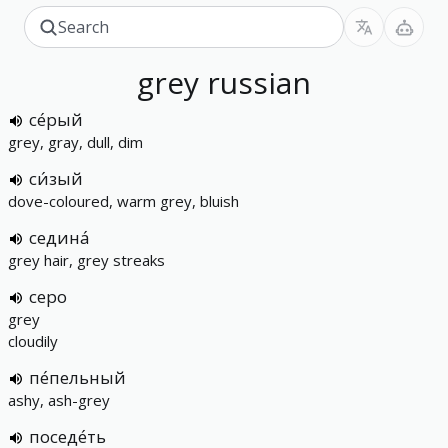
grey
russian
се́рый
grey, gray, dull, dim
си́зый
dove-coloured, warm grey, bluish
седина́
grey hair, grey streaks
серо
grey
cloudily
пе́пельный
ashy, ash-grey
поседе́ть