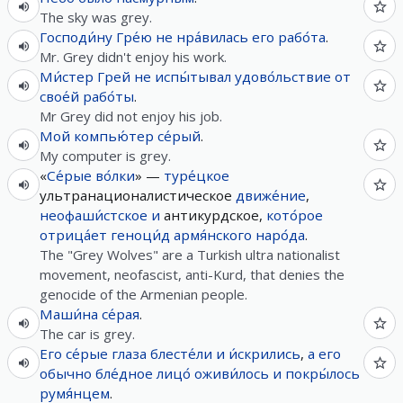
The sky was grey.
Господи́ну
Гре́ю
не
нра́вилась
его
рабо́та
.
Mr. Grey didn't enjoy his work.
Ми́стер
Грей
не
испы́тывал
удово́льствие
от
свое́й
рабо́ты
.
Mr Grey did not enjoy his job.
Мой
компью́тер
се́рый
.
My computer is grey.
«
Се́рые
во́лки
» —
туре́цкое
ультранационалистическое
движе́ние
,
неофаши́стское
и
антикурдское,
кото́рое
отрица́ет
геноци́д
армя́нского
наро́да
.
The "Grey Wolves" are a Turkish ultra nationalist
movement, neofascist, anti-Kurd, that denies the
genocide of the Armenian people.
Маши́на
се́рая
.
The car is grey.
Его
се́рые
глаза
блесте́ли
и
и́скрились
,
а
его
обычно
бле́дное
лицо́
оживи́лось
и
покры́лось
румя́нцем
.