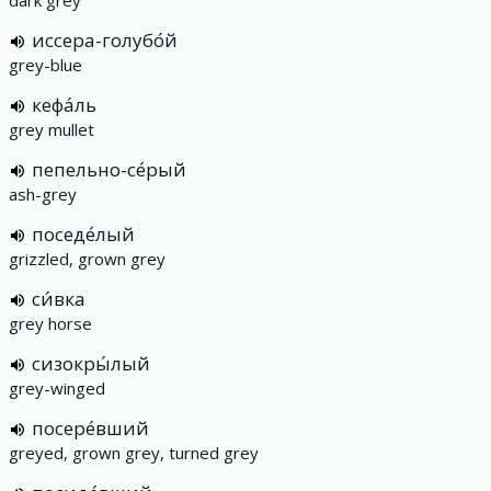
dark grey
иссера-голубо́й
grey-blue
кефа́ль
grey mullet
пепельно-се́рый
ash-grey
поседе́лый
grizzled, grown grey
си́вка
grey horse
сизокры́лый
grey-winged
посере́вший
greyed, grown grey, turned grey