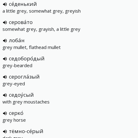
се́денький
a little grey, somewhat grey, greyish
серова́то
somewhat grey, grayish, a little grey
лоба́н
grey mullet, flathead mullet
седоборо́дый
grey-bearded
серогла́зый
grey-eyed
седоу́сый
with grey moustaches
серко́
grey horse
тёмно-се́рый