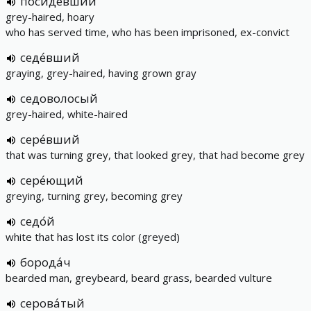
посиде́вший
grey-haired, hoary
who has served time, who has been imprisoned, ex-convict
седе́вший
graying, grey-haired, having grown gray
седоволосый
grey-haired, white-haired
сере́вший
that was turning grey, that looked grey, that had become grey
сере́ющий
greying, turning grey, becoming grey
седо́й
white that has lost its color (greyed)
борода́ч
bearded man, greybeard, beard grass, bearded vulture
серова́тый