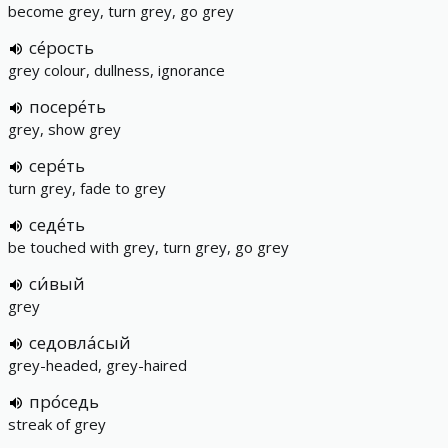
become grey, turn grey, go grey
се́рость
grey colour, dullness, ignorance
посере́ть
grey, show grey
сере́ть
turn grey, fade to grey
седе́ть
be touched with grey, turn grey, go grey
си́вый
grey
седовла́сый
grey-headed, grey-haired
про́седь
streak of grey