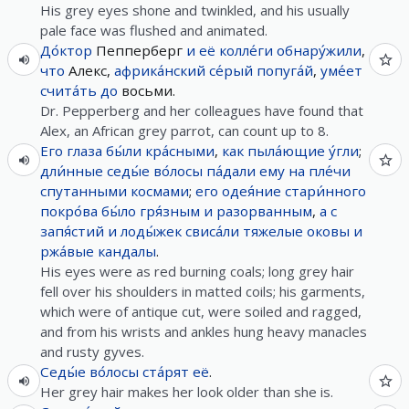
His grey eyes shone and twinkled, and his usually
pale face was flushed and animated.
До́ктор
Пепперберг
и
её
колле́ги
обнару́жили
,
что
Алекс,
африка́нский
се́рый
попуга́й
,
уме́ет
счита́ть
до
восьми.
Dr. Pepperberg and her colleagues have found that
Alex, an African grey parrot, can count up to 8.
Его
глаза
бы́ли
кра́сными
,
как
пыла́ющие
у́гли
;
дли́нные
седы́е
во́лосы
па́дали
ему
на
пле́чи
спутанными
космами
;
его
одея́ние
стари́нного
покро́ва
бы́ло
гря́зным
и
разорванным
,
а
с
запя́стий
и
лоды́жек
свиса́ли
тяжелые
оковы
и
ржа́вые
кандалы
.
His eyes were as red burning coals; long grey hair
fell over his shoulders in matted coils; his garments,
which were of antique cut, were soiled and ragged,
and from his wrists and ankles hung heavy manacles
and rusty gyves.
Седы́е
во́лосы
ста́рят
её
.
Her grey hair makes her look older than she is.