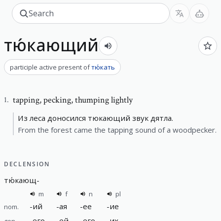
тю́кающий
participle active present
of
тю́кать
tapping
,
pecking, thumping lightly
1
.
Из леса доносился тюкающий звук дятла.
From the forest came the tapping sound of a woodpecker.
DECLENSION
тю́кающ
-
m
f
n
pl
-
ий
-
ая
-
ее
-
ие
nom.
-
его
-
ей
-
его
-
их
gen.