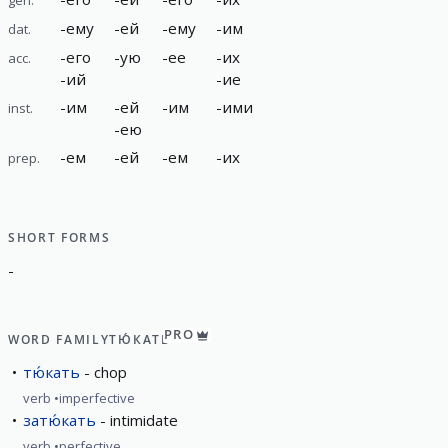
-
ему
-
ей
-
ему
-
им
dat.
-
его
-
ую
-
ее
-
их
acc.
-
ий
-
ие
-
им
-
ей
-
им
-
ими
inst.
-
ею
-
ем
-
ей
-
ем
-
их
prep.
SHORT FORMS
-
PRO
WORD FAMILY
ТЮ́КАТЬ
тю́кать
chop
verb
imperfective
затю́кать
intimidate
verb
perfective