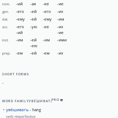
-
ий
-
ая
-
ее
-
ие
nom.
-
его
-
ей
-
его
-
их
gen.
-
ему
-
ей
-
ему
-
им
dat.
-
его
-
ую
-
ее
-
их
acc.
-
ий
-
ие
-
им
-
ей
-
им
-
ими
inst.
-
ею
-
ем
-
ей
-
ем
-
их
prep.
SHORT FORMS
-
PRO
WORD FAMILY
УВЕ́ШИВАТЬ
уве́шивать
hang
verb
imperfective