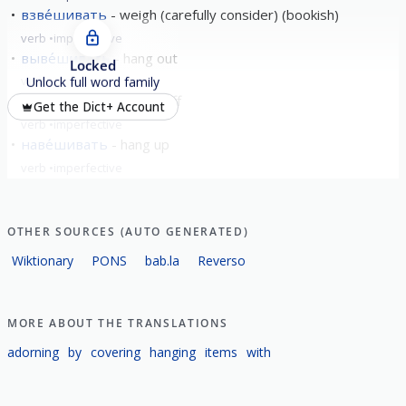
взве́шивать
weigh (carefully consider) (bookish)
verb
imperfective
выве́шивать
hang out
Locked
verb
imperfective
Unlock full word family
заве́шивать
curtain off
Get the Dict+ Account
verb
imperfective
наве́шивать
hang up
verb
imperfective
show all
OTHER SOURCES (AUTO GENERATED)
Wiktionary
PONS
bab.la
Reverso
MORE ABOUT THE TRANSLATIONS
adorning
by
covering
hanging
items
with