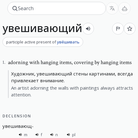
увешивающий
participle active present
of
уве́шивать
adorning with hanging items
,
covering by hanging items
1
.
Художник, увешивающий стены картинами, всегда
привлекает внимание.
An artist adorning the walls with paintings always attracts
attention.
DECLENSION
увешивающ
-
m
f
n
pl