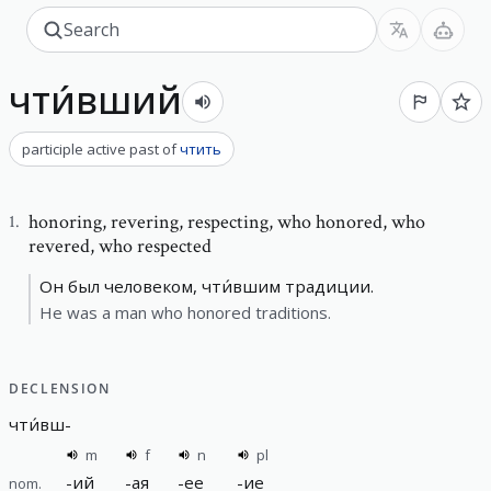
чти́вший
participle active past
of
чтить
honoring
,
revering, respecting, who honored, who
1
.
revered, who respected
Он был человеком, чти́вшим традиции.
He was a man who honored traditions.
DECLENSION
чти́вш
-
m
f
n
pl
-
ий
-
ая
-
ее
-
ие
nom.