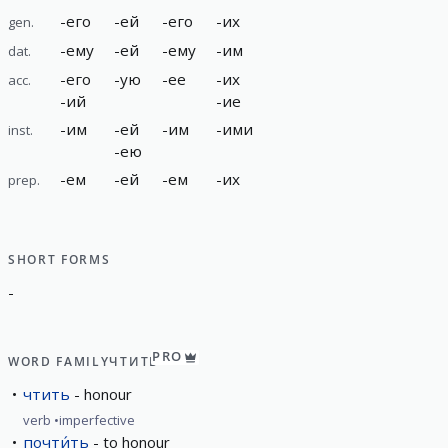
-
его
-
ей
-
его
-
их
gen.
-
ему
-
ей
-
ему
-
им
dat.
-
его
-
ую
-
ее
-
их
acc.
-
ий
-
ие
-
им
-
ей
-
им
-
ими
inst.
-
ею
-
ем
-
ей
-
ем
-
их
prep.
SHORT FORMS
-
PRO
WORD FAMILY
ЧТИТЬ
чтить
honour
verb
imperfective
почти́ть
to honour