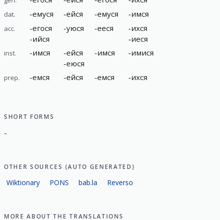
-
емуся
-
ейся
-
емуся
-
имся
dat.
-
егося
-
уюся
-
ееся
-
ихся
acc.
-
ийся
-
иеся
-
имся
-
ейся
-
имся
-
имися
inst.
-
еюся
-
емся
-
ейся
-
емся
-
ихся
prep.
SHORT FORMS
-
OTHER SOURCES (AUTO GENERATED)
Wiktionary
PONS
bab.la
Reverso
MORE ABOUT THE TRANSLATIONS