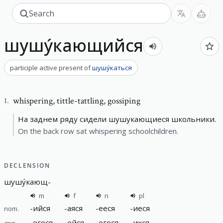
шушу́кающийся
participle active present
of
шушу́каться
whispering
,
tittle-tattling, gossiping
1
.
На заднем ряду сидели шушукающиеся школьники.
On the back row sat whispering schoolchildren.
DECLENSION
шушу́кающ
-
m
f
n
pl
-
ийся
-
аяся
-
ееся
-
иеся
nom.
-
егося
-
ейся
-
егося
-
ихся
gen.