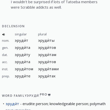
I wouldn't be surprised if lots of Tatoeba members
were Scrabble addicts as well.
DECLENSION
singular
plural
эруди́т
эруди́ты
nom.
эруди́та
эруди́тов
gen.
эруди́ту
эруди́там
dat.
эруди́та
эруди́тов
acc.
эруди́том
эруди́тами
inst.
эруди́те
эруди́тах
prep.
PRO
WORD FAMILY
ЭРУДИ́Т
эруди́т
erudite person; knowledgeable person; polymath
noun
masculine