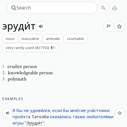
эруди́т
noun
masculine
animate
countable
very rarely used
(#
27150
)
erudite person
1
.
knowledgeable person
2
.
polymath
3
.
EXAMPLES
Я
бы
не
удиви́лся
,
если
бы
мно́гие
уча́стники
прое́кта
Татоэба
оказа́лись
также
любителя́ми
игры
"
Эруди́т
".