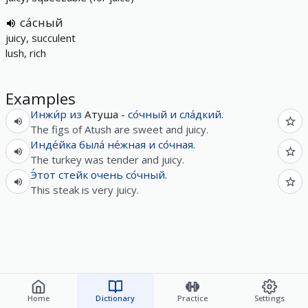
са́сный
juicy, succulent
lush, rich
Examples
Инжи́р
из
Атуша -
со́чный
и
сла́дкий
.
The figs of Atush are sweet and juicy.
Инде́йка
была́
не́жная
и
со́чная
.
The turkey was tender and juicy.
Э́тот
стейк
очень
со́чный
.
This steak is very juicy.
Home
Dictionary
Practice
Settings