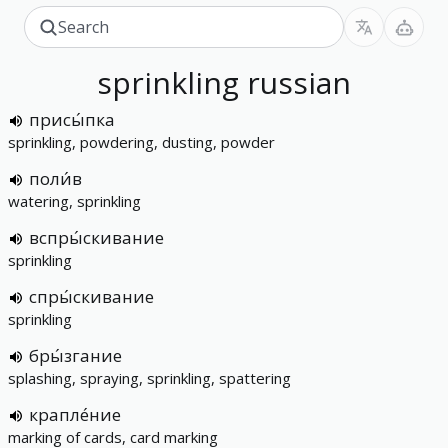
sprinkling
russian
присы́пка
sprinkling, powdering, dusting, powder
поли́в
watering, sprinkling
вспры́скивание
sprinkling
спры́скивание
sprinkling
бры́згание
splashing, spraying, sprinkling, spattering
крапле́ние
marking of cards, card marking