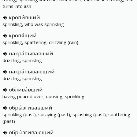
turns into ash
кропи́вший
sprinkling, who was sprinkling
кропя́щий
sprinkling, spattering, drizzling (rain)
накра́пывавший
drizzling, sprinkling
накра́пывающий
drizzling, sprinkling
облива́вший
having poured over, dousing, sprinkling
обры́згивавший
sprinkling (past), spraying (past), splashing (past), spattering
(past)
обры́згивающий