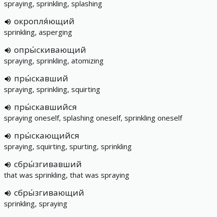
spraying, sprinkling, splashing
окропля́ющий
sprinkling, asperging
опры́скивающий
spraying, sprinkling, atomizing
пры́скавший
spraying, sprinkling, squirting
пры́скавшийся
spraying oneself, splashing oneself, sprinkling oneself
пры́скающийся
spraying, squirting, spurting, sprinkling
сбры́згивавший
that was sprinkling, that was spraying
сбры́згивающий
sprinkling, spraying