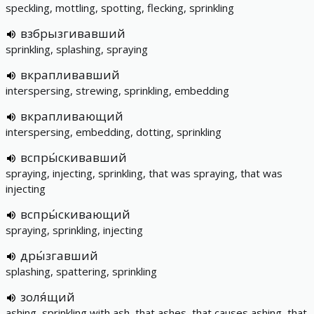
speckling, mottling, spotting, flecking, sprinkling
взбрызгивавший
sprinkling, splashing, spraying
вкрапливавший
interspersing, strewing, sprinkling, embedding
вкрапливающий
interspersing, embedding, dotting, sprinkling
вспры́скивавший
spraying, injecting, sprinkling, that was spraying, that was
injecting
вспры́скивающий
spraying, sprinkling, injecting
дры́згавший
splashing, spattering, sprinkling
золя́щий
ashing, sprinkling with ash, that ashes, that causes ashing, that