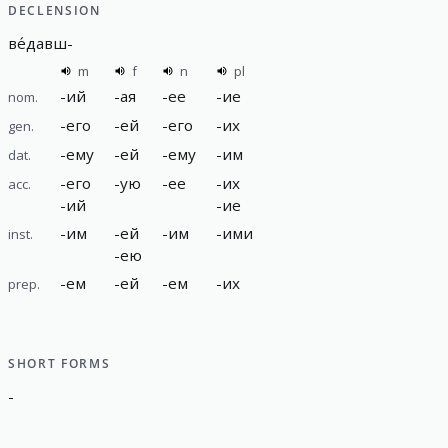
DECLENSION
ве́давш
-
m
f
n
pl
-
ий
-
ая
-
ее
-
ие
nom.
-
его
-
ей
-
его
-
их
gen.
-
ему
-
ей
-
ему
-
им
dat.
-
его
-
ую
-
ее
-
их
acc.
-
ий
-
ие
-
им
-
ей
-
им
-
ими
inst.
-
ею
-
ем
-
ей
-
ем
-
их
prep.
SHORT FORMS
-