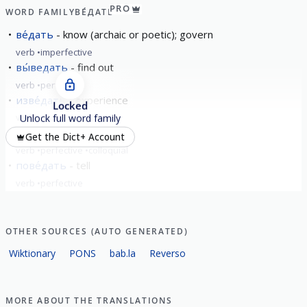
PRO
WORD FAMILY
ВЕ́ДАТЬ
ве́дать
know (archaic or poetic); govern
verb
imperfective
вы́ведать
find out
verb
perfective
изве́дать
experience
Locked
verb
perfective
Unlock full word family
отве́дать
try (food)
Get the Dict+ Account
verb
perfective
colloquial
пове́дать
tell
verb
perfective
show all
OTHER SOURCES (AUTO GENERATED)
Wiktionary
PONS
bab.la
Reverso
MORE ABOUT THE TRANSLATIONS