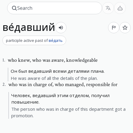
ве́давший
participle active past
of
ве́дать
who knew
,
who was aware, knowledgeable
1
.
Он был ведавший всеми деталями плана.
He was aware of all the details of the plan.
who was in charge of
,
who managed, responsible for
2
.
Человек, ведавший этим отделом, получил
повышение.
The person who was in charge of this department got a
promotion.