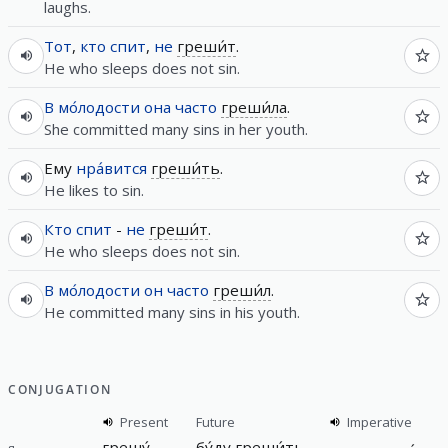
laughs.
Тот
,
кто
спит
,
не
греши́т
.
He who sleeps does not sin.
В
мо́лодости
она
часто
греши́ла
.
She committed many sins in her youth.
Ему
нра́вится
греши́ть
.
He likes to sin.
Кто
спит
-
не
греши́т
.
He who sleeps does not sin.
В
мо́лодости
он
часто
греши́л
.
He committed many sins in his youth.
CONJUGATION
Present
Future
Imperative
грешу́
бу́ду
греши́ть
я