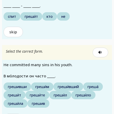
_____ _____ - _____ _____.
спит
греши́т
кто
не
skip
Select the correct form.
He committed many sins in his youth.
В мо́лодости он часто _____.
грешивши
греши́м
греши́вший
греша́
греши́т
греши́те
греши́л
греши́ло
греши́ла
грешив