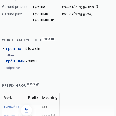
греша́
while doing (present)
Gerund present
грешив
while doing (past)
Gerund past
грешивши
PRO
WORD FAMILY
ГРЕШНО
грешно
it is a sin
other
гре́шный
sinful
adjective
PRO
PREFIX GROUP
Verb
Prefix
Meaning
греши́ть
-
sin
нагреши́ть
на-
sin a lot