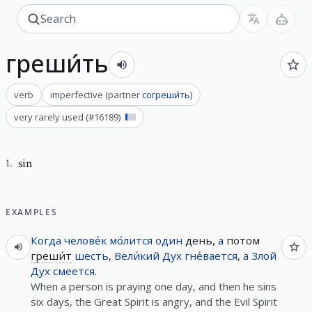
греши́ть
verb
imperfective
(
partner
согреши́ть
)
very rarely used
(#
16189
)
sin
1
.
EXAMPLES
Когда
челове́к
мо́лится
один
день,
а
потом
греши́т
шесть
,
Вели́кий
Дух
гне́вается
,
а
Злой
Дух
смеется
.
When a person is praying one day, and then he sins
six days, the Great Spirit is angry, and the Evil Spirit