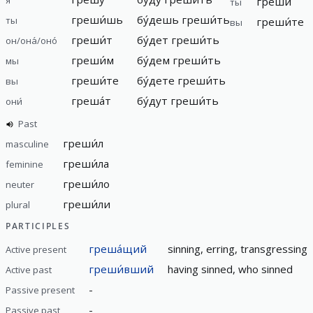
греши́
ты
греши́шь
бу́дешь
греши́ть
ты
греши́те
вы
греши́т
бу́дет
греши́ть
он/она́/оно́
греши́м
бу́дем
греши́ть
мы
греши́те
бу́дете
греши́ть
вы
греша́т
бу́дут
греши́ть
они́
Past
греши́л
masculine
греши́ла
feminine
греши́ло
neuter
греши́ли
plural
PARTICIPLES
греша́щий
sinning, erring, transgressing
Active present
греши́вший
having sinned, who sinned
Active past
-
Passive present
-
Passive past