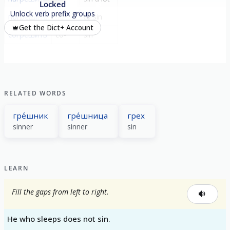
Locked
Unlock verb prefix groups
погреши́ть
по-
to sin
Get the Dict+ Account
согреши́ть
со-
sin
RELATED WORDS
гре́шник
гре́шница
грех
sinner
sinner
sin
LEARN
Fill the gaps from left to right.
He who sleeps does not sin.