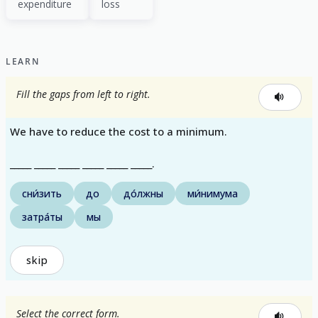
expenditure
loss
LEARN
Fill the gaps from left to right.
We have to reduce the cost to a minimum.
_____ _____ _____ _____ _____ _____.
сни́зить
до
до́лжны
ми́нимума
затра́ты
мы
skip
Select the correct form.