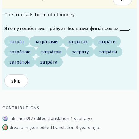
The trip calls for a lot of money.
Э́то путеше́ствие тре́бует больших фина́нсовых _____.
затра́т
затра́тами
затра́тах
затра́те
затра́тою
затра́там
затра́ту
затра́ты
затра́той
затра́та
skip
CONTRIBUTIONS
luke.hess97 edited translation 1 year ago.
drvuquangson edited translation 3 years ago.