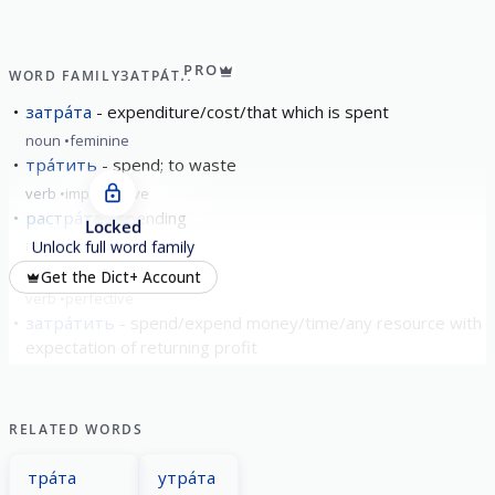
PRO
WORD FAMILY
ЗАТРА́ТА
затра́та
expenditure/cost/that which is spent
noun
feminine
тра́тить
spend; to waste
verb
imperfective
растра́та
spending
Locked
noun
feminine
Unlock full word family
утра́тить
lose
Get the Dict+ Account
verb
perfective
затра́тить
spend/expend money/time/any resource with
expectation of returning profit
verb
perfective
show all
RELATED WORDS
тра́та
утра́та