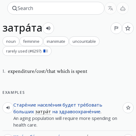
затра́та
noun
feminine
inanimate
uncountable
rarely used
(#
6297
)
expenditure/cost/that which is spent
1
.
EXAMPLES
Старе́ние
населе́ния
будет
тре́бовать
больших
затра́т
на
здравоохране́ние
.
An aging population will require more spending on
health care.