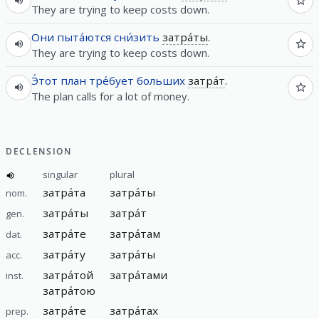
They are trying to keep costs down.
Они
пыта́ются
сни́зить
затра́ты
.
They are trying to keep costs down.
Э́тот
план
тре́бует
больших
затра́т
.
The plan calls for a lot of money.
DECLENSION
singular
plural
затра́та
затра́ты
nom.
затра́ты
затра́т
gen.
затра́те
затра́там
dat.
затра́ту
затра́ты
acc.
затра́той
затра́тами
inst.
затра́тою
затра́те
затра́тах
prep.