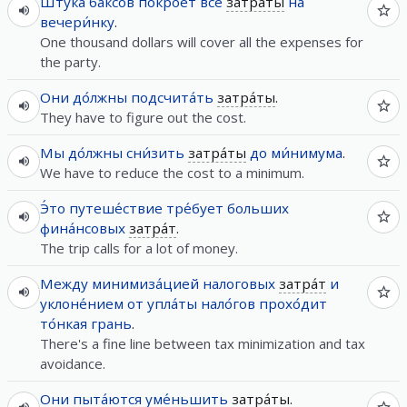
Шту́ка
ба́ксов
покро́ет
все
затра́ты
на
вечери́нку
.
One thousand dollars will cover all the expenses for
the party.
Они
до́лжны
подсчита́ть
затра́ты
.
They have to figure out the cost.
Мы
до́лжны
сни́зить
затра́ты
до
ми́нимума
.
We have to reduce the cost to a minimum.
Э́то
путеше́ствие
тре́бует
больших
фина́нсовых
затра́т
.
The trip calls for a lot of money.
Между
минимиза́цией
налоговых
затра́т
и
уклоне́нием
от
упла́ты
нало́гов
прохо́дит
то́нкая
грань
.
There's a fine line between tax minimization and tax
avoidance.
Они
пыта́ются
уме́ньшить
затра́ты
.