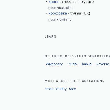
кросс
cross-country race
noun
masculine
кроссо́вка
trainer (UK)
noun
feminine
LEARN
OTHER SOURCES (AUTO GENERATED
Wiktionary
PONS
bab.la
Reverso
MORE ABOUT THE TRANSLATIONS
cross-country
race