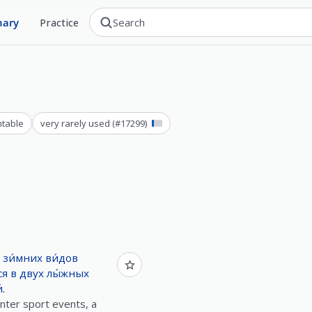
nary
Practice
ntable
very rarely used
(#
17299
)
зи́мних
ви́дов
ся
в
двух
лы́жных
́
.
nter sport events, a