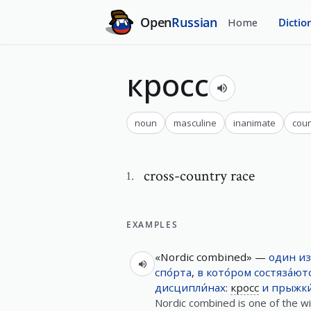
Open
Russian
Home
Dictio
кросс
noun
masculine
inanimate
cou
cross-country race
1
.
EXAMPLES
«Nordic combined» —
один
из
спо́рта
,
в
кото́ром
состяза́ют
дисципли́нах
:
кросс
и
прыжки
Nordic combined is one of the wi