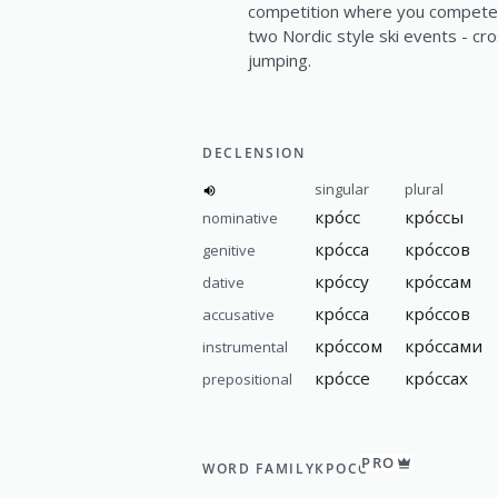
competition where you compete 
two Nordic style ski events - cro
jumping.
DECLENSION
singular
plural
кро́сс
кро́ссы
nominative
кро́сса
кро́ссов
genitive
кро́ссу
кро́ссам
dative
кро́сса
кро́ссов
accusative
кро́ссом
кро́ссами
instrumental
кро́ссе
кро́ссах
prepositional
PRO
WORD FAMILY
КРОСС