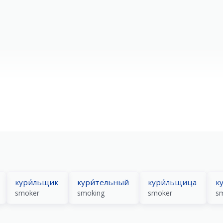
кури́льщик
кури́тельный
кури́льщица
ку
smoker
smoking
smoker
sm