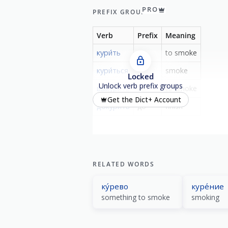
PRO
PREFIX GROUP
Verb
Prefix
Meaning
кури́ть
-
to smoke
кури́ться
-
smoke
Locked
Unlock verb prefix groups
вы́курить
вы-
to smoke
Get the Dict+ Account
докури́ть
до-
finish
RELATED WORDS
ку́рево
куре́ние
something to smoke
smoking