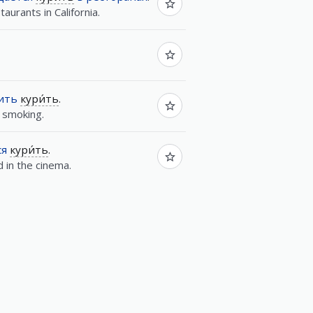
aurants in California.
сить
кури́ть
.
f smoking.
ся
кури́ть
.
 in the cinema.