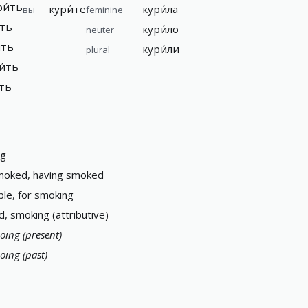
ри́ть
кури́те
кури́ла
вы
feminine
́ть
кури́ло
neuter
́ть
кури́ли
plural
и́ть
́ть
ng
oked, having smoked
le, for smoking
, smoking (attributive)
oing (present)
oing (past)