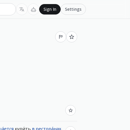
Settings
Sign In
а́ется
кури́ть
в
рестора́нах
.