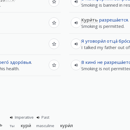
.
Smoking is banned in rest
Кури́ть
разреша́ется
.
Smoking is permitted.
Я
уговори́л
отца́
бро́
I talked my father out o
оего́
здоро́вья
.
В
кино́
не
разреша́ет
is health.
Smoking is not permitted
Imperative
Past
ть
кури́
кури́л
ты
masculine