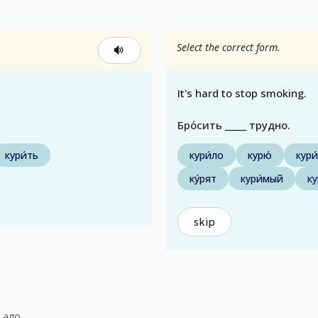
Select the correct form.
It's hard to stop smoking.
Бро́сить _____ трудно.
кури́ть
кури́ло
курю́
кури
ку́рят
кури́мый
ку
skip
s ago.