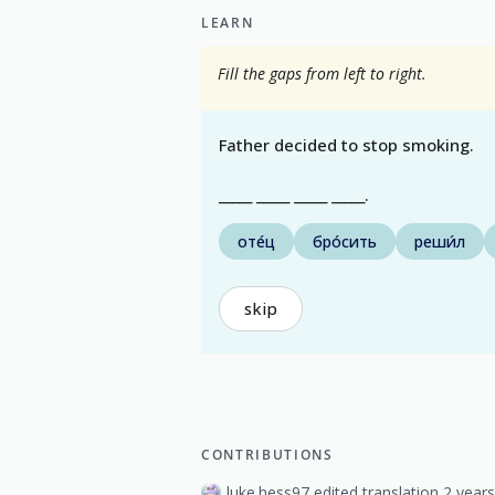
LEARN
Fill the gaps from left to right.
Father decided to stop smoking.
_____ _____ _____ _____.
оте́ц
бро́сить
реши́л
skip
CONTRIBUTIONS
luke.hess97 edited translation 2 year