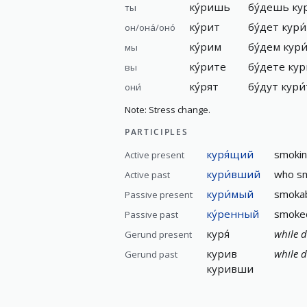
ку́ришь
бу́дешь ку
ты
ку́рит
бу́дет кури
он/она́/оно́
ку́рим
бу́дем кури
мы
ку́рите
бу́дете кур
вы
ку́рят
бу́дут кури
они́
Note: Stress change.
PARTICIPLES
куря́щий
smoki
Active present
кури́вший
who sm
Active past
кури́мый
smokab
Passive present
ку́ренный
smoked
Passive past
куря́
while d
Gerund present
курив
while d
Gerund past
куривши