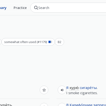
nary
Practice
somewhat often used
(#
1179
)
B2
Я
курю́
сигаре́ты
.
I smoke cigarettes.
кури́ть
.
В
Калифо́рнии
запрещ