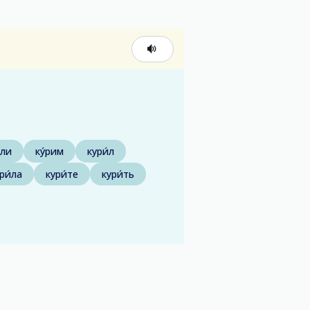
́ли
ку́рим
кури́л
ри́ла
кури́те
кури́ть