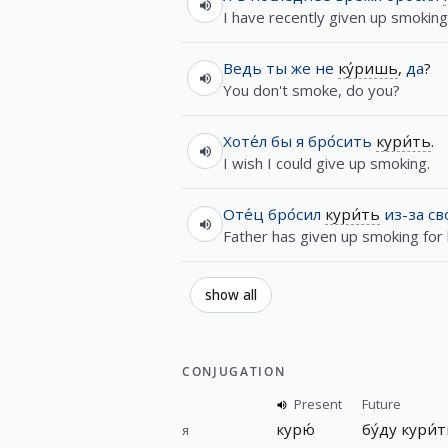
I have recently given up smoking
Ведь
ты
же
не
ку́ришь
,
да
?
You don't smoke, do you?
Хоте́л
бы
я
бро́сить
кури́ть
.
I wish I could give up smoking.
Оте́ц
бро́сил
кури́ть
из-за
св
Father has given up smoking for h
show all
CONJUGATION
Present
Future
курю́
бу́ду кури́
я