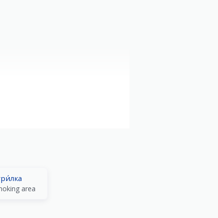
ри́лка
oking area