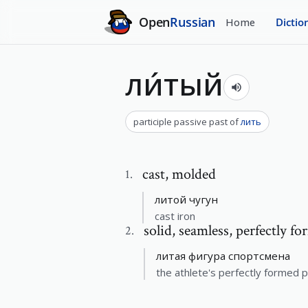
Open
Russian
Home
Dictio
ли́тый
participle passive past
of
лить
cast
,
molded
1
.
литой чугун
cast iron
solid
,
seamless, perfectly fo
2
.
литая фигура спортсмена
the athlete's perfectly formed 