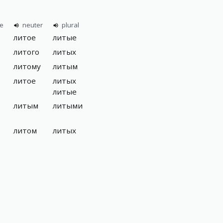
ne
neuter
plural
литое
литые
литого
литых
литому
литым
литое
литых
литые
литым
литыми
литом
литых