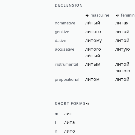
DECLENSION
masculine
femini
ли́тый
литая
nominative
литого
литой
genitive
литому
литой
dative
литого
литую
accusative
ли́тый
литым
литой
instrumental
литою
литом
литой
prepositional
SHORT FORMS
лит
m
лита
f
лито
n