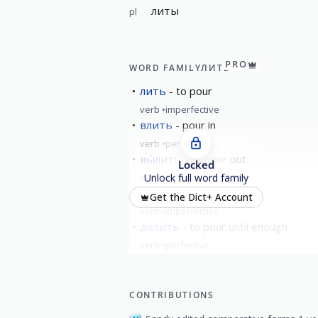
литы
pl
PRO
WORD FAMILY
ЛИТЬ
лить
to pour
verb
imperfective
влить
pour in
verb
perfective
вы́лить
to pour out
Locked
verb
perfective
Unlock full word family
дели́ть
to divide
Get the Dict+ Account
verb
imperfective
доли́ть
to pour until enough
verb
perfective
show all
CONTRIBUTIONS