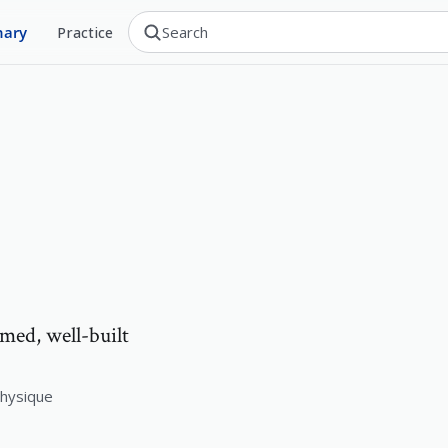
nary
Practice
rmed, well-built
physique