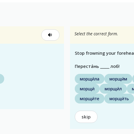
Select the correct form.
Stop frowning your forehea
Переста́нь _____ лоб!
морщи́ла
морщи́м
морщи́
морщи́л
морщи́те
морщи́ть
skip