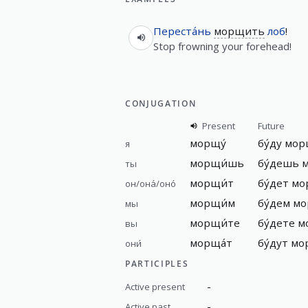
Переста́нь
морщить
лоб
!
Stop frowning your forehead!
CONJUGATION
Present
Future
морщу́
бу́ду мор
я
морщи́шь
бу́дешь 
ты
морщи́т
бу́дет м
он/она́/оно́
морщи́м
бу́дем м
мы
морщи́те
бу́дете 
вы
морща́т
бу́дут м
они́
PARTICIPLES
-
Active present
-
Active past