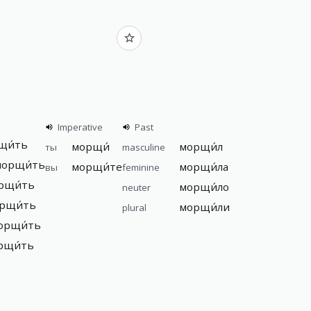
Imperative
Past
щи́ть
морщи́
морщи́л
ты
masculine
морщи́ть
морщи́те
морщи́ла
вы
feminine
орщи́ть
морщи́ло
neuter
орщи́ть
морщи́ли
plural
морщи́ть
орщи́ть