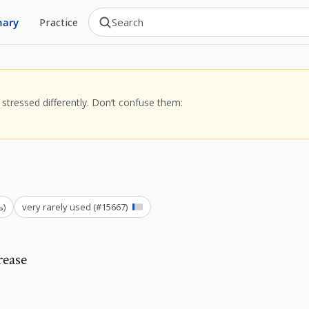
nary
Practice
stressed differently. Don’t confuse them:
ь
)
very rarely used
(#
15667
)
rease