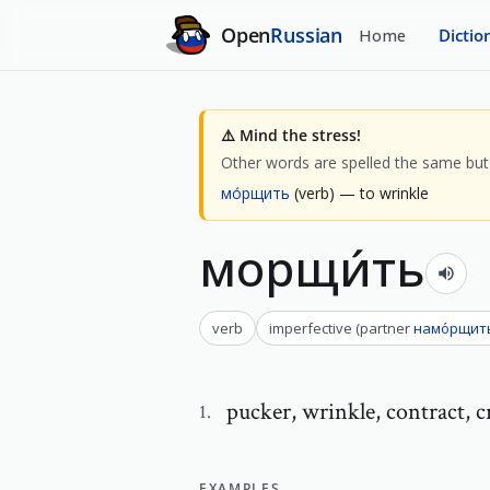
Open
Russian
Home
Dictio
⚠️
Mind the stress!
Other words are spelled the same but 
мо́рщить
(verb)
— to wrinkle
морщи́ть
verb
imperfective
(
partner
намо́рщит
pucker
,
wrinkle, contract, c
1
.
EXAMPLES