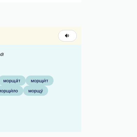
d!
морща́т
морщи́т
морщи́ло
морщу́