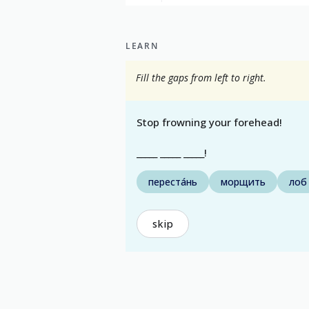
LEARN
Fill the gaps from left to right.
Stop frowning your forehead!
_____ _____ _____!
переста́нь
морщить
лоб
skip