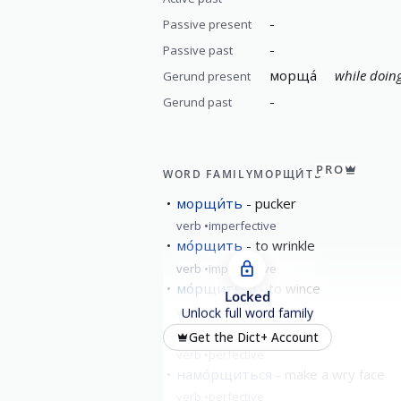
-
Passive present
-
Passive past
морща́
while doing
Gerund present
-
Gerund past
PRO
WORD FAMILY
МОРЩИ́ТЬ
морщи́ть
pucker
verb
imperfective
мо́рщить
to wrinkle
verb
imperfective
мо́рщиться
to wince
Locked
verb
imperfective
Unlock full word family
намо́рщить
pucker
Get the Dict+ Account
verb
perfective
намо́рщиться
make a wry face
verb
perfective