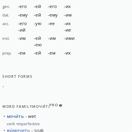
-
его
-
ей
-
его
-
их
gen.
-
ему
-
ей
-
ему
-
им
dat.
-
его
-
ую
-
ее
-
их
acc.
-
ий
-
ие
-
им
-
ей
-
им
-
ими
inst.
-
ею
-
ем
-
ей
-
ем
-
их
prep.
SHORT FORMS
-
PRO
WORD FAMILY
МОЧИ́ТЬ
мочи́ть
wet
verb
imperfective
вы́мочить
soak