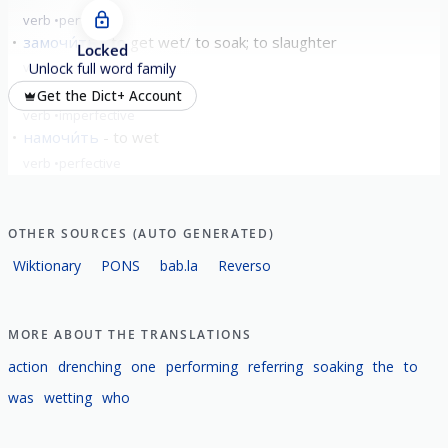
verb
perfective
замочи́ть
to get wet/ to soak; to slaughter
Locked
verb
perfective
Unlock full word family
мочи́ться
urinate
Get the Dict+ Account
verb
imperfective
намочи́ть
to wet
verb
perfective
show all
OTHER SOURCES (AUTO GENERATED)
Wiktionary
PONS
bab.la
Reverso
MORE ABOUT THE TRANSLATIONS
action
drenching
one
performing
referring
soaking
the
to
was
wetting
who