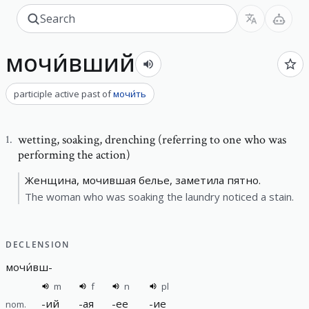
мочи́вший
participle active past
of
мочи́ть
wetting
,
soaking, drenching (referring to one who was
1
.
performing the action)
Женщина, мочившая белье, заметила пятно.
The woman who was soaking the laundry noticed a stain.
DECLENSION
мочи́вш
-
m
f
n
pl
-
ий
-
ая
-
ее
-
ие
nom.