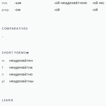
-
ым
-
ой неадеква́тною
-
ой неа
inst.
-
ом
-
ой
-
ой
prep.
COMPARATIVES
-
SHORT FORMS
неадеква́тен
m
неадеква́тна
f
неадеква́тно
n
неадеква́тны
pl
LEARN