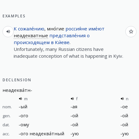
EXAMPLES
К сожале́нию
, мно́гие
россия́не
име́ют
неадекватные
представле́ния
о
происходящем
в
Ки́еве
.
Unfortunately, many Russian citizens have
inadequate conception of what is happening in Kyiv.
DECLENSION
неадеква́тн
-
m
f
n
-
ый
-
ая
-
ое
nom.
-
ого
-
ой
-
ой
gen.
-
ому
-
ой
-
ой
dat.
-
ого неадеква́тный
-
ую
-
ую
acc.