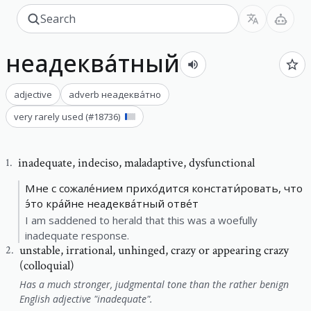
неадеква́тный
adjective
adverb
неадеква́тно
very rarely used
(#
18736
)
inadequate
,
indeciso, maladaptive, dysfunctional
1
.
Мне с сожале́нием прихо́дится констати́ровать, что
э́то кра́йне неадеква́тный отве́т
I am saddened to herald that this was a woefully
inadequate response.
unstable
,
irrational, unhinged, crazy or appearing crazy
2
.
(colloquial)
Has a much stronger, judgmental tone than the rather benign
English adjective "inadequate".