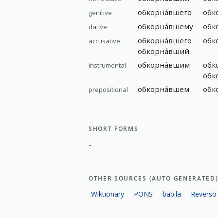
обкорна́вшего
обк
genitive
обкорна́вшему
обк
dative
обкорна́вшего
обк
accusative
обкорна́вший
обкорна́вшим
обк
instrumental
обк
обкорна́вшем
обк
prepositional
SHORT FORMS
-
OTHER SOURCES (AUTO GENERATED
Wiktionary
PONS
bab.la
Reverso