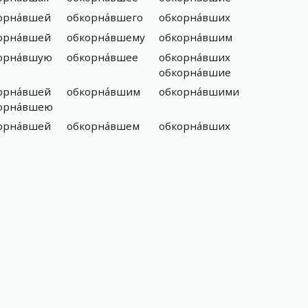
орна́вшей
обкорна́вшего
обкорна́вших
орна́вшей
обкорна́вшему
обкорна́вшим
орна́вшую
обкорна́вшее
обкорна́вших
обкорна́вшие
орна́вшей
обкорна́вшим
обкорна́вшими
орна́вшею
орна́вшей
обкорна́вшем
обкорна́вших
)