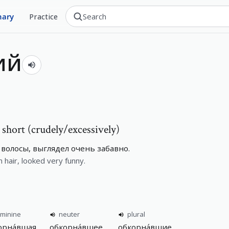
nary
Practice
ий
 short (crudely/excessively)
волосы, выглядел очень забавно.
hair, looked very funny.
eminine
neuter
plural
орна́вшая
обкорна́вшее
обкорна́вшие