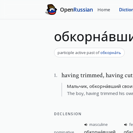
Open
Russian
Home
Dictio
обкорна́вш
participle active past
of
обкорна́ть
having trimmed
,
having cut
1
.
Мальчик, обкорна́вший свои 
The boy, having trimmed his own 
DECLENSION
masculine
f
обкорна́вший
обк
nominative