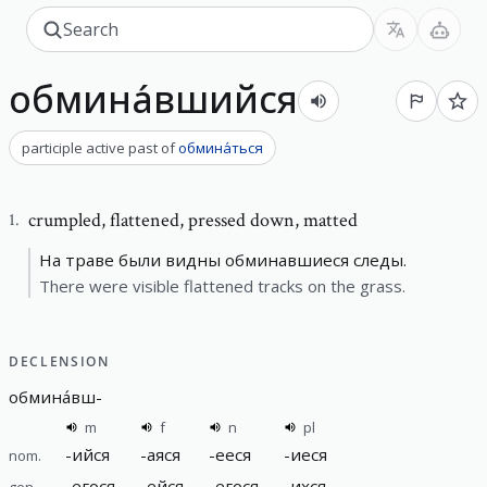
обмина́вшийся
participle active past
of
обмина́ться
crumpled
,
flattened, pressed down, matted
1
.
На траве были видны обминавшиеся следы.
There were visible flattened tracks on the grass.
DECLENSION
обмина́вш
-
m
f
n
pl
-
ийся
-
аяся
-
ееся
-
иеся
nom.
-
егося
-
ейся
-
егося
-
ихся
gen.