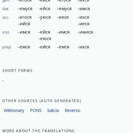
-
емуся
-
ейся
-
емуся
-
имся
dat.
-
егося
-
уюся
-
ееся
-
ихся
acc.
-
ийся
-
иеся
-
имся
-
ейся
-
имся
-
имися
inst.
-
еюся
-
емся
-
ейся
-
емся
-
ихся
prep.
SHORT FORMS
-
OTHER SOURCES (AUTO GENERATED)
Wiktionary
PONS
bab.la
Reverso
MORE ABOUT THE TRANSLATIONS