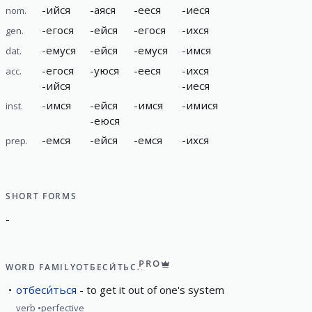
-
ийся
-
аяся
-
ееся
-
иеся
nom.
-
егося
-
ейся
-
егося
-
ихся
gen.
-
емуся
-
ейся
-
емуся
-
имся
dat.
-
егося
-
уюся
-
ееся
-
ихся
acc.
-
ийся
-
иеся
-
имся
-
ейся
-
имся
-
имися
inst.
-
еюся
-
емся
-
ейся
-
емся
-
ихся
prep.
SHORT FORMS
-
PRO
WORD FAMILY
ОТБЕСИ́ТЬСЯ
отбеси́ться
to get it out of one's system
verb
perfective