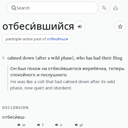
отбеси́вшийся
participle active past
of
отбеси́ться
calmed down (after a wild phase)
,
who has had their fling
1
.
Он был похож на отбеси́вшегося жеребёнка, теперь
спокойного и послушного.
He was like a colt that had calmed down after its wild
phase, now quiet and obedient.
DECLENSION
отбеси́вш
-
m
f
n
pl