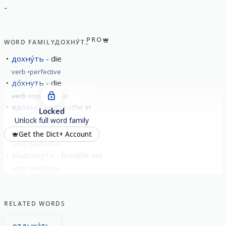
-
PRO
WORD FAMILY
ДОХНУ́ТЬ
дохну́ть
die
verb
perfective
до́хнуть
die
verb
imperfective
вдохну́ть
breathe in
Locked
verb
perfective
Unlock full word family
вздохну́ть
to sigh
Get the Dict+ Account
verb
perfective
вы́дохнуть
breathe out
verb
perfective
show all
RELATED WORDS
отдыха́ть