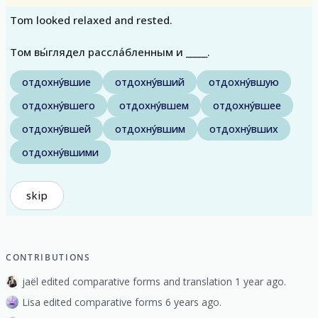
Tom looked relaxed and rested.
Том вы́глядел рассла́бленным и _____.
отдохну́вшие
отдохну́вший
отдохну́вшую
отдохну́вшего
отдохну́вшем
отдохну́вшее
отдохну́вшей
отдохну́вшим
отдохну́вших
отдохну́вшими
skip
CONTRIBUTIONS
jaël edited comparative forms and translation 1 year ago.
Lisa edited comparative forms 6 years ago.