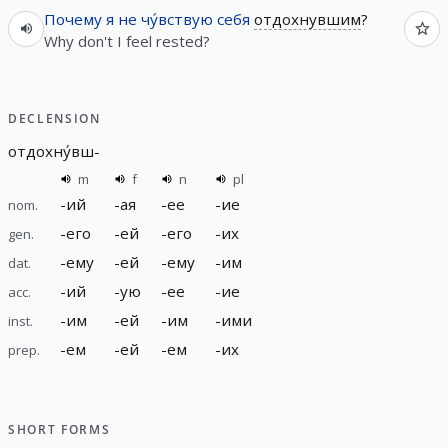
Почему
я
не
чу́вствую
себя
отдохнувшим
?
Why don't I feel rested?
DECLENSION
отдохну́вш
-
m
f
n
pl
-
ий
-
ая
-
ее
-
ие
nom.
-
его
-
ей
-
его
-
их
gen.
-
ему
-
ей
-
ему
-
им
dat.
-
ий
-
ую
-
ее
-
ие
acc.
-
им
-
ей
-
им
-
ими
inst.
-
ем
-
ей
-
ем
-
их
prep.
SHORT FORMS