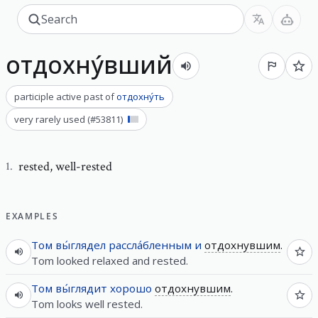
отдохну́вший
participle active past
of
отдохну́ть
very rarely used
(#
53811
)
rested
,
well-rested
1
.
EXAMPLES
Том
вы́глядел
рассла́бленным
и
отдохнувшим
.
Tom looked relaxed and rested.
Том
вы́глядит
хорошо
отдохнувшим
.
Tom looks well rested.