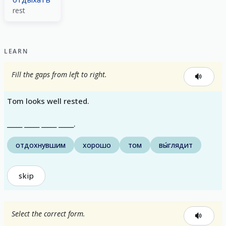
rest
LEARN
Fill the gaps from left to right.
Tom looks well rested.
_____ _____ _____ _____.
отдохнувшим
хорошо
том
вы́глядит
skip
Select the correct form.