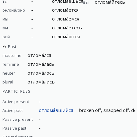
-
отлома́ешься
ты
отлома́йтесь
вы
-
отлома́ется
он/она́/оно́
-
отлома́емся
мы
-
отлома́етесь
вы
-
отлома́ются
они́
Past
отлома́лся
masculine
отлома́лась
feminine
отлома́лось
neuter
отлома́лись
plural
PARTICIPLES
-
Active present
отлома́вшийся
broken off, snapped off, d
Active past
-
Passive present
-
Passive past
-
Gerund present