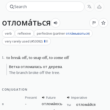
отлома́ться
verb
reflexive
perfective
(
partner
отла́мываться
)
very rarely used
(#
53092
)
to break off
,
to snap off, to come off
1
.
Ветка отломалась от дерева.
The branch broke off the tree.
CONJUGATION
Present
Future
Imperative
-
отлома́юсь
я
отлома́йся
ты