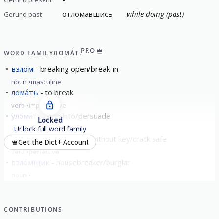
отломавшись
while doing (past)
Gerund past
PRO
WORD FAMILY
ЛОМА́ТЬ
взлом
breaking open/break-in
noun
masculine
лома́ть
to break
verb
imperfective
улома́ть
con into/persuade
Locked
verb
perfective
Unlock full word family
взлома́ть
to break in without key/crack safe
Get the Dict+ Account
verb
perfective
взло́мщик
housebreaker/burglar
noun
show all
CONTRIBUTIONS