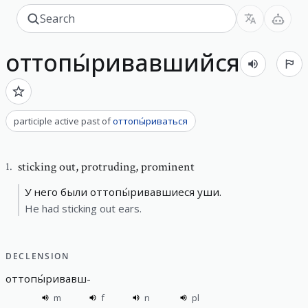
оттопы́ривавшийся
participle active past
of
оттопы́риваться
sticking out
,
protruding, prominent
1
.
У него были оттопы́ривавшиеся уши.
He had sticking out ears.
DECLENSION
оттопы́ривавш
-
m
f
n
pl