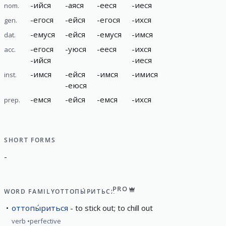
-
ийся
-
аяся
-
ееся
-
иеся
nom.
-
егося
-
ейся
-
егося
-
ихся
gen.
-
емуся
-
ейся
-
емуся
-
имся
dat.
-
егося
-
уюся
-
ееся
-
ихся
acc.
-
ийся
-
иеся
-
имся
-
ейся
-
имся
-
имися
inst.
-
еюся
-
емся
-
ейся
-
емся
-
ихся
prep.
SHORT FORMS
-
PRO
WORD FAMILY
ОТТОПЫ́РИТЬСЯ
оттопы́риться
to stick out; to chill out
verb
perfective