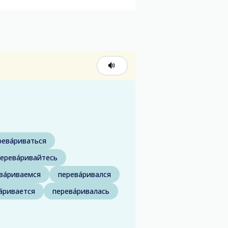
рева́риваться
ерева́ривайтесь
ва́риваемся
перева́ривался
а́ривается
перева́ривалась