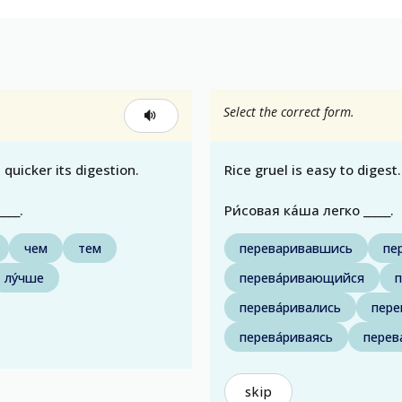
Select the correct form.
quicker its digestion.
Rice gruel is easy to digest.
____.
Ри́совая ка́ша легко _____.
чем
тем
переваривавшись
пе
лу́чше
перева́ривающийся
п
перева́ривались
пере
перева́риваясь
перев
skip