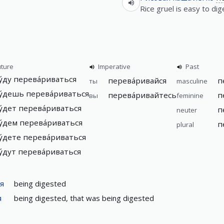
Rice gruel is easy to dig
uture
Imperative
Past
у́ду перева́риваться
перева́ривайся
п
ты
masculine
у́дешь перева́риваться
перева́ривайтесь
п
вы
feminine
у́дет перева́риваться
п
neuter
у́дем перева́риваться
п
plural
у́дете перева́риваться
у́дут перева́риваться
я
being digested
я
being digested, that was being digested