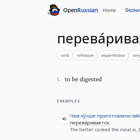
Open
Russian
Home
Dictio
перева́рива
verb
reflexive
imperfective
ver
to be digested
1
.
EXAMPLES
Чем
лу́чше
приготовлено
мя́
перева́ривается
.
The better cooked the meat is, th