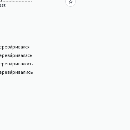
est.
ерева́ривался
ерева́ривалась
ерева́ривалось
ерева́ривались