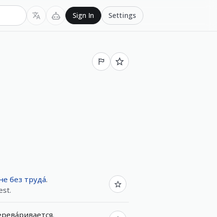
Settings
Sign In
не
без
труда́
.
est.
ерева́ривается
.