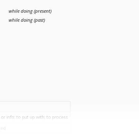
while doing (present)
while doing (past)
 or info; to put up with; to process
ted