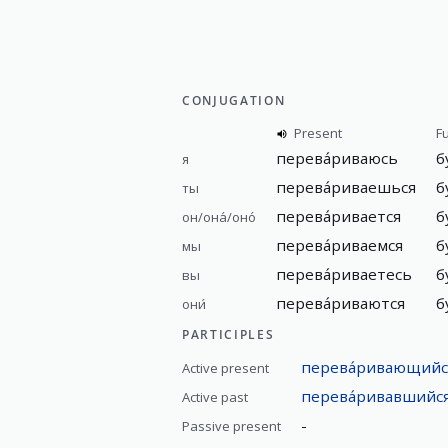
CONJUGATION
Present
F
перева́риваюсь
б
я
перева́риваешься
б
ты
перева́ривается
б
он/она́/оно́
перева́риваемся
б
мы
перева́риваетесь
б
вы
перева́риваются
б
они́
PARTICIPLES
перева́ривающийс
Active present
перева́ривавшийс
Active past
-
Passive present