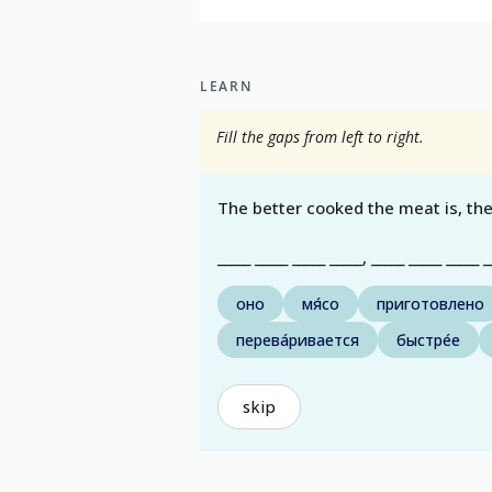
LEARN
Fill the gaps from left to right.
The better cooked the meat is, the 
_____ _____ _____ _____, _____ _____ _____ _
оно
мя́со
приготовлено
перева́ривается
быстре́е
skip