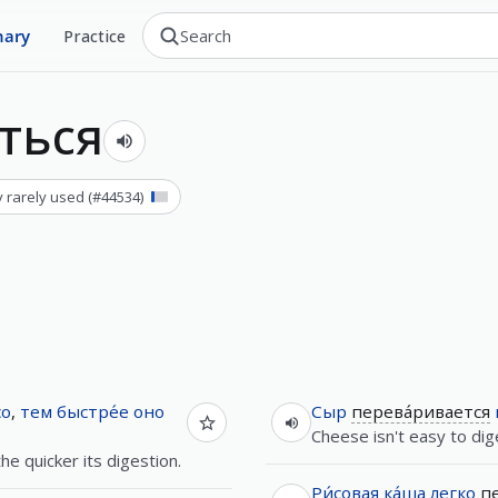
nary
Practice
ться
y rarely used
(#
44534
)
со
,
тем
быстре́е
оно
Сыр
перева́ривается
Cheese isn't easy to dig
e quicker its digestion.
Ри́совая
ка́ша
легко
п