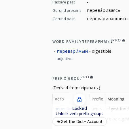
-
Passive past
перева́риваясь
Gerund present
переваривавшись
Gerund past
PRO
WORD FAMILY
ПЕРЕВАРИ́МЫЙ
перевари́мый
digestible
adjective
PRO
PREFIX GROUP
(
Derived from
ва́ривать
.)
Verb
Prefix
Meaning
Locked
перева́ривать
пере-
digest food
Unlock verb prefix groups
перева́риваться
-
to be diges
Get the Dict+ Account