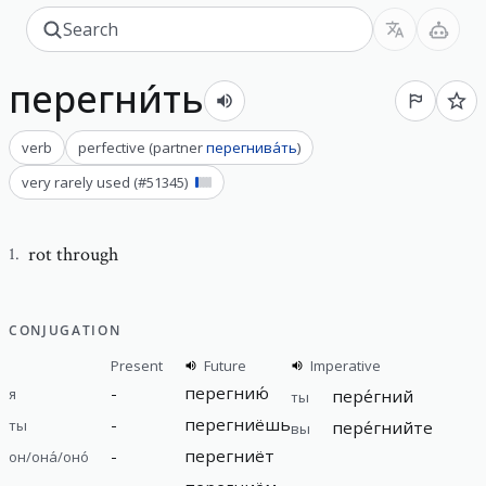
перегни́ть
verb
perfective
(
partner
перегнива́ть
)
very rarely used
(#
51345
)
rot through
1
.
CONJUGATION
Present
Future
Imperative
-
перегнию́
я
пере́гний
ты
-
перегниёшь
ты
пере́гнийте
вы
-
перегниёт
он/она́/оно́