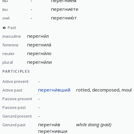
-
перегниём
мы
-
перегниёте
вы
-
перегнию́т
они́
Past
перегни́л
masculine
перегнила́
feminine
перегни́ло
neuter
перегни́ли
plural
PARTICIPLES
-
Active present
перегни́вший
rotted, decomposed, mould
Active past
-
Passive present
-
Passive past
-
Gerund present
перегни́в
while doing (past)
Gerund past
перегнивши