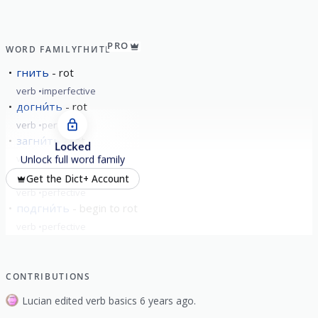
PRO
WORD FAMILY
ГНИТЬ
гнить
rot
verb
imperfective
догни́ть
rot
verb
perfective
загни́ть
rot
Locked
verb
perfective
Unlock full word family
погни́ть
rot
Get the Dict+ Account
verb
perfective
подгни́ть
begin to rot
verb
perfective
show all
CONTRIBUTIONS
Lucian edited verb basics 6 years ago.